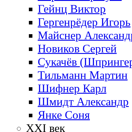
Гейнц Виктор
Гергенрёдер Игорь
Майснер Александ
Новиков Сергей
Сукачёв (Шпрингер
Тильманн Мартин
Шифнер Карл
Шмидт Александр
Янке Соня
XXI век