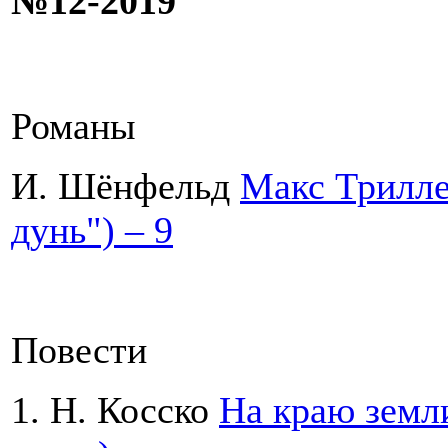
№12-2019
Романы
И. Шёнфельд
Макс Триллер
дунь") – 9
Повести
1. Н. Косско
На краю земли