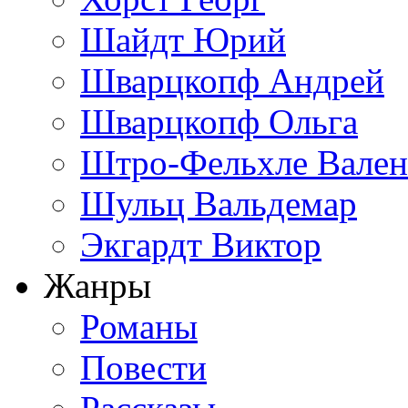
Шайдт Юрий
Шварцкопф Андрей
Шварцкопф Ольга
Штро-Фельхле Вален
Шульц Вальдемар
Экгардт Виктор
Жанры
Романы
Повести