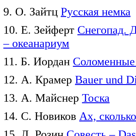
9. О. Зaйтц
Русская немка
10. Е. Зейферт
Снегопад. 
– океанариум
11. Б. Иордан
Соломенные
12. А. Крамер
Bauer und D
13. А. Майснер
Тоска
14. С. Новиков
Ах, скольк
15. Л. Розин
Совесть – Das