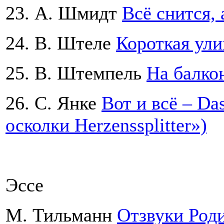
23. А. Шмидт
Всё снится, 
24. B. Штеле
Короткая ули
25. B. Штемпель
На балко
26. С. Янке
Вот и всё – Das
осколки Herzenssplitter»)
Эссе
М. Тильманн
Отзвуки Род