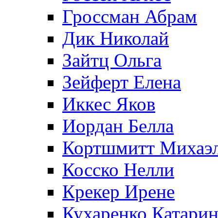
Гроссман Абрам
Дик Николай
Зайтц Ольга
Зейферт Елена
Иккес Яков
Иордан Белла
Кортшмитт Михаэ
Косско Нелли
Крекер Ирене
Кухаренко Катарин