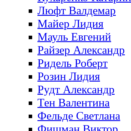
Люфт Валдемaр
Майер Лидия
Мауль Евгений
Райзер Александр
Ридель Роберт
Розин Лидия
Рудт Александр
Тен Валентина
Фельде Светлана
Фишман Виктор