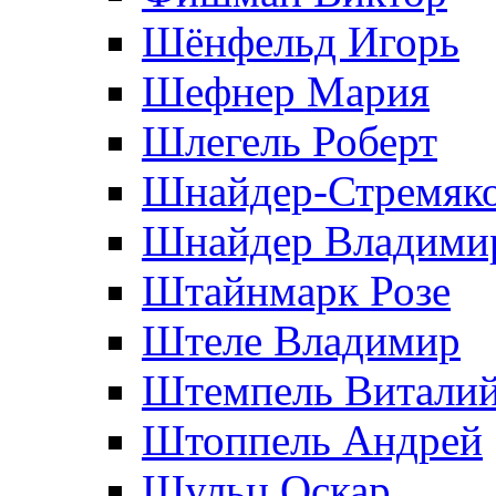
Шёнфельд Игорь
Шефнер Мария
Шлегель Роберт
Шнайдер-Стремяко
Шнайдер Владими
Штайнмарк Розe
Штеле Владимир
Штемпель Витали
Штоппель Андрей
Шульц Оскар