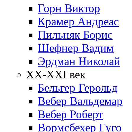
Горн Виктор
Крамер Андреас
Пильняк Борис
Шефнер Вадим
Эрдман Николай
ХХ-XXI век
Бельгер Герольд
Вебер Вальдемар
Вебер Роберт
Вормсбехер Гуго