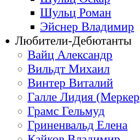
Шульц Роман
Эйснер Владимир
Любители-Дебютанты
Вайц Александр
Вильдт Михаил
Винтер Виталий
Галле Лидия (Меркер
Грамс Гельмуд
Гриненвальд Елена
Кайков Владимир