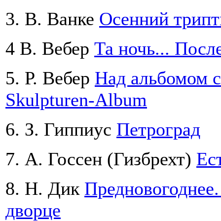
3. В. Ванке
Осенний трипт
4 В. Вебер
Та ночь... Посл
5. Р. Вебер
Над альбомом с
Skulpturen-Album
6. З. Гиппиус
Петроград
7. А. Госсен (Гизбрехт)
Ес
8. Н. Дик
Предновогоднее.
дворце