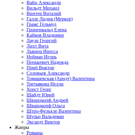
Вайц Александр
Вильдт Михаил
Винтер Виталий
Галле Лидия (Меркер)
Грамс Гельмуд
Гриненвальд Елена
Кайков Владимир
Лауэр Георгий
Лихт Вита
Львина Инесса
Нейман Игорь
Пенькевич Надежда
Приб Виктор
Соловьев Александр
Томашевская (Арндт) Валентина
Третьякова Нелли
Хорст Георг
Шайдт Юрий
Шварцкопф Андрей
Шварцкопф Ольга
Штро-Фельхле Валентина
Шульц Вальдемар
Экгардт Виктор
Жанры
Романы