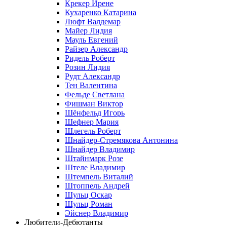
Крекер Ирене
Кухаренко Катарина
Люфт Валдемaр
Майер Лидия
Мауль Евгений
Райзер Александр
Ридель Роберт
Розин Лидия
Рудт Александр
Тен Валентина
Фельде Светлана
Фишман Виктор
Шёнфельд Игорь
Шефнер Мария
Шлегель Роберт
Шнайдер-Стремякова Антонина
Шнайдер Владимир
Штайнмарк Розe
Штеле Владимир
Штемпель Виталий
Штоппель Андрей
Шульц Оскар
Шульц Роман
Эйснер Владимир
Любители-Дебютанты