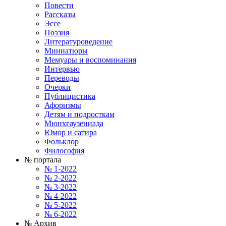
Повести
Рассказы
Эссе
Поэзия
Литературоведение
Миниатюры
Мемуары и воспоминания
Интервью
Переводы
Очерки
Публицистика
Афоризмы
Детям и подросткам
Мюнхгаузениада
Юмор и сатира
Фольклор
Философия
№ портала
№ 1-2022
№ 2-2022
№ 3-2022
№ 4-2022
№ 5-2022
№ 6-2022
№ Архив