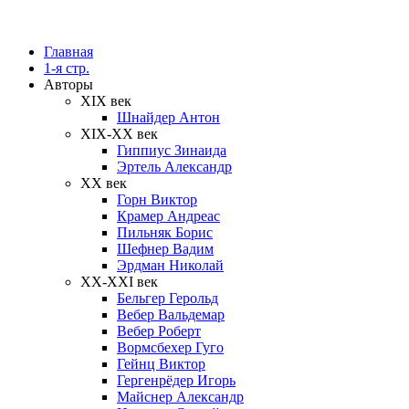
Главная
1-я стр.
Авторы
XIX век
Шнайдер Антон
XIX-XX век
Гиппиус Зинаида
Эртель Александр
XX век
Горн Виктор
Крамер Андреас
Пильняк Борис
Шефнер Вадим
Эрдман Николай
ХХ-XXI век
Бельгер Герольд
Вебер Вальдемар
Вебер Роберт
Вормсбехер Гуго
Гейнц Виктор
Гергенрёдер Игорь
Майснер Александр