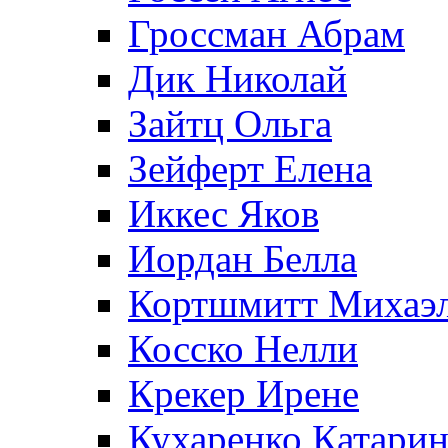
Гроссман Абрам
Дик Николай
Зайтц Ольга
Зейферт Елена
Иккес Яков
Иордан Белла
Кортшмитт Михаэ
Косско Нелли
Крекер Ирене
Кухаренко Катарин