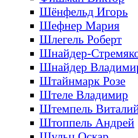
Шёнфельд Игорь
Шефнер Мария
Шлегель Роберт
Шнайдер-Стремяко
Шнайдер Владими
Штайнмарк Розe
Штеле Владимир
Штемпель Витали
Штоппель Андрей
Шульц Оскар