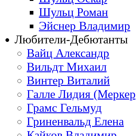
Шульц Роман
Эйснер Владимир
Любители-Дебютанты
Вайц Александр
Вильдт Михаил
Винтер Виталий
Галле Лидия (Меркер
Грамс Гельмуд
Гриненвальд Елена
Кайков Владимир