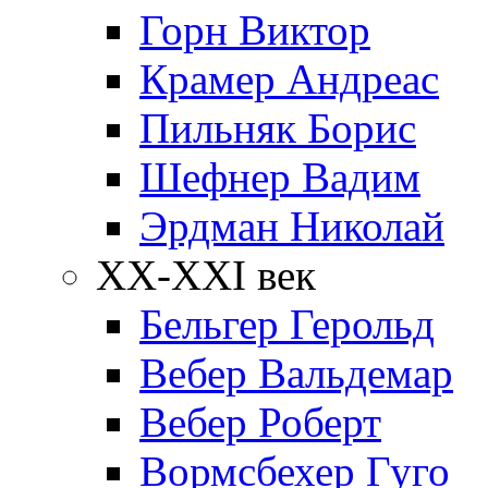
Горн Виктор
Крамер Андреас
Пильняк Борис
Шефнер Вадим
Эрдман Николай
ХХ-XXI век
Бельгер Герольд
Вебер Вальдемар
Вебер Роберт
Вормсбехер Гуго