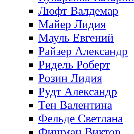
Люфт Валдемaр
Майер Лидия
Мауль Евгений
Райзер Александр
Ридель Роберт
Розин Лидия
Рудт Александр
Тен Валентина
Фельде Светлана
Фишман Виктор