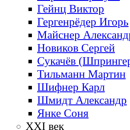
Гейнц Виктор
Гергенрёдер Игорь
Майснер Александ
Новиков Сергей
Сукачёв (Шпрингер
Тильманн Мартин
Шифнер Карл
Шмидт Александр
Янке Соня
XXI век