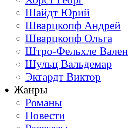
Шайдт Юрий
Шварцкопф Андрей
Шварцкопф Ольга
Штро-Фельхле Вален
Шульц Вальдемар
Экгардт Виктор
Жанры
Романы
Повести