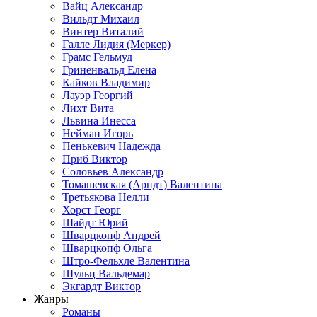
Вайц Александр
Вильдт Михаил
Винтер Виталий
Галле Лидия (Меркер)
Грамс Гельмуд
Гриненвальд Елена
Кайков Владимир
Лауэр Георгий
Лихт Вита
Львина Инесса
Нейман Игорь
Пенькевич Надежда
Приб Виктор
Соловьев Александр
Томашевская (Арндт) Валентина
Третьякова Нелли
Хорст Георг
Шайдт Юрий
Шварцкопф Андрей
Шварцкопф Ольга
Штро-Фельхле Валентина
Шульц Вальдемар
Экгардт Виктор
Жанры
Романы