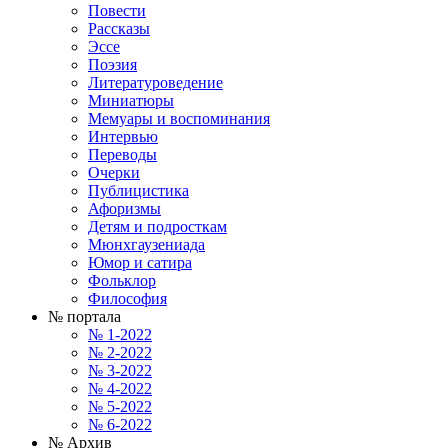
Повести
Рассказы
Эссе
Поэзия
Литературоведение
Миниатюры
Мемуары и воспоминания
Интервью
Переводы
Очерки
Публицистика
Афоризмы
Детям и подросткам
Мюнхгаузениада
Юмор и сатира
Фольклор
Философия
№ портала
№ 1-2022
№ 2-2022
№ 3-2022
№ 4-2022
№ 5-2022
№ 6-2022
№ Архив