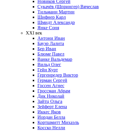
Новиков Сергей
Сукачёв (Шпрингер) Вячеслав
Тильманн Мартин
Шифнер Карл
Шмидт Александр
Янке Соня
XXI век
Антони Иван
Бауэр Лалита
Бер Иван
Блюме Павел
Ванке Вальдемар
Вильд Олег
Гейн Курт
Гергенредер Виктор
Герман Сергей
Госсен Агнес
Гроссман Абрам
Дик Николай
Зайтц Ольга
Зейферт Елена
Иккес Яков
Иордан Белла
Кортшмитт Михаэль
Косско Нелли