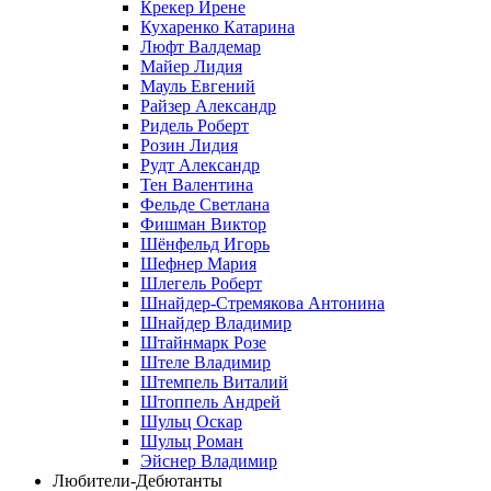
Крекер Ирене
Кухаренко Катарина
Люфт Валдемaр
Майер Лидия
Мауль Евгений
Райзер Александр
Ридель Роберт
Розин Лидия
Рудт Александр
Тен Валентина
Фельде Светлана
Фишман Виктор
Шёнфельд Игорь
Шефнер Мария
Шлегель Роберт
Шнайдер-Стремякова Антонина
Шнайдер Владимир
Штайнмарк Розe
Штеле Владимир
Штемпель Виталий
Штоппель Андрей
Шульц Оскар
Шульц Роман
Эйснер Владимир
Любители-Дебютанты