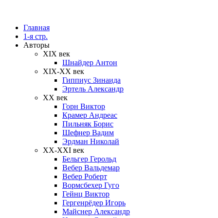
Главная
1-я стр.
Авторы
XIX век
Шнайдер Антон
XIX-XX век
Гиппиус Зинаида
Эртель Александр
XX век
Горн Виктор
Крамер Андреас
Пильняк Борис
Шефнер Вадим
Эрдман Николай
ХХ-XXI век
Бельгер Герольд
Вебер Вальдемар
Вебер Роберт
Вормсбехер Гуго
Гейнц Виктор
Гергенрёдер Игорь
Майснер Александр