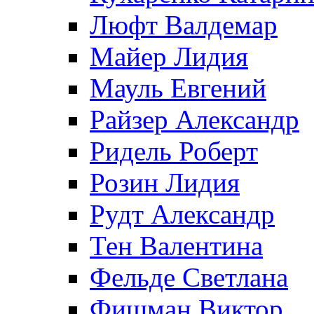
Люфт Валдемaр
Майер Лидия
Мауль Евгений
Райзер Александр
Ридель Роберт
Розин Лидия
Рудт Александр
Тен Валентина
Фельде Светлана
Фишман Виктор