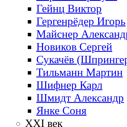
Гейнц Виктор
Гергенрёдер Игорь
Майснер Александ
Новиков Сергей
Сукачёв (Шпрингер
Тильманн Мартин
Шифнер Карл
Шмидт Александр
Янке Соня
XXI век