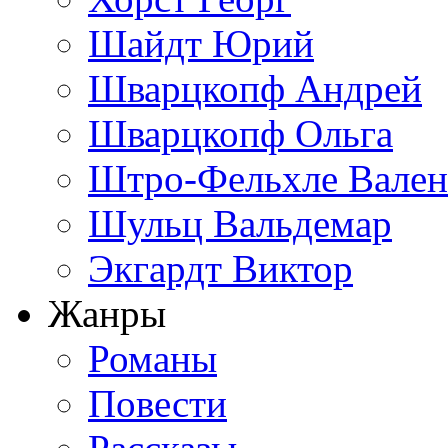
Шайдт Юрий
Шварцкопф Андрей
Шварцкопф Ольга
Штро-Фельхле Вален
Шульц Вальдемар
Экгардт Виктор
Жанры
Романы
Повести