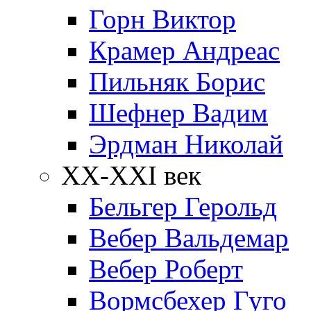
Горн Виктор
Крамер Андреас
Пильняк Борис
Шефнер Вадим
Эрдман Николай
ХХ-XXI век
Бельгер Герольд
Вебер Вальдемар
Вебер Роберт
Вормсбехер Гуго