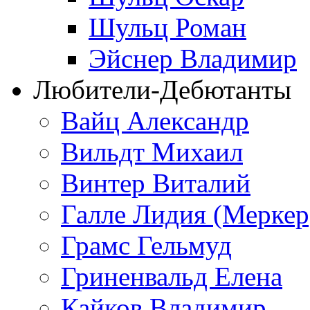
Шульц Роман
Эйснер Владимир
Любители-Дебютанты
Вайц Александр
Вильдт Михаил
Винтер Виталий
Галле Лидия (Меркер
Грамс Гельмуд
Гриненвальд Елена
Кайков Владимир