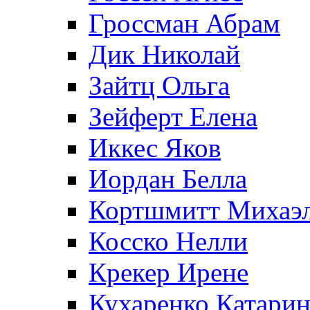
Гроссман Абрам
Дик Николай
Зайтц Ольга
Зейферт Елена
Иккес Яков
Иордан Белла
Кортшмитт Михаэ
Косско Нелли
Крекер Ирене
Кухаренко Катарин