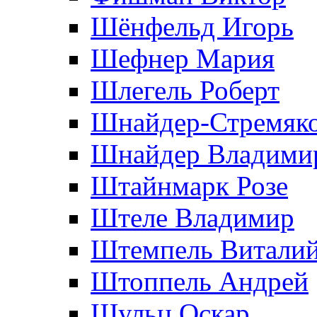
Шёнфельд Игорь
Шефнер Мария
Шлегель Роберт
Шнайдер-Стремяко
Шнайдер Владими
Штайнмарк Розe
Штеле Владимир
Штемпель Витали
Штоппель Андрей
Шульц Оскар