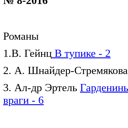
№ 8-2016
Романы
1.В. Гейнц
В тупике - 2
2. А. Шнайдер-Стремяков
3. Ал-др Эртель
Гарденины
враги - 6