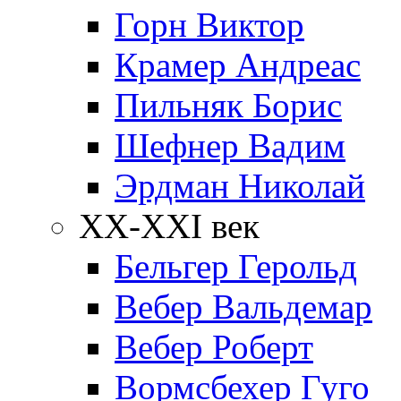
Горн Виктор
Крамер Андреас
Пильняк Борис
Шефнер Вадим
Эрдман Николай
ХХ-XXI век
Бельгер Герольд
Вебер Вальдемар
Вебер Роберт
Вормсбехер Гуго