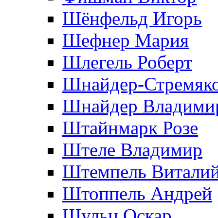
Шёнфельд Игорь
Шефнер Мария
Шлегель Роберт
Шнайдер-Стремяко
Шнайдер Владими
Штайнмарк Розe
Штеле Владимир
Штемпель Витали
Штоппель Андрей
Шульц Оскар