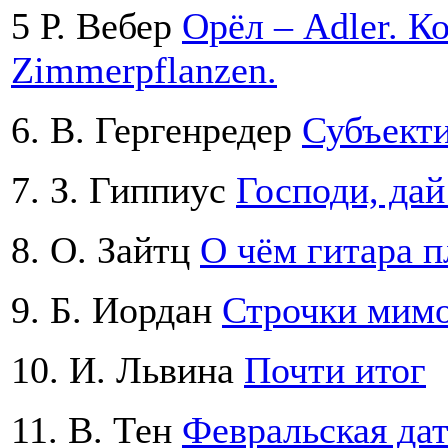
5 Р. Вебер
Орёл – Adler. К
Zimmerpflanzen.
6. В. Гергенредер
Субъекти
7. З. Гиппиус
Господи, дай
8. О. Зайтц
О чём гитара п
9. Б. Иордан
Строчки мим
10. И. Львина
Почти итог
11. В. Тен
Февральская да