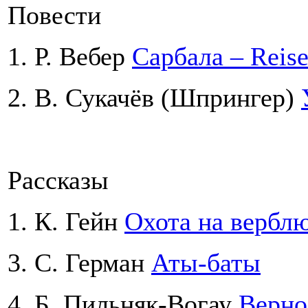
Повести
1. Р. Вебер
Сарбала – Reise
2. В. Сукачёв (Шпрингер)
Рассказы
1. К. Гейн
Охота на вербл
3. С. Герман
Аты-баты
4. Б. Пильняк-Вогау
Верно