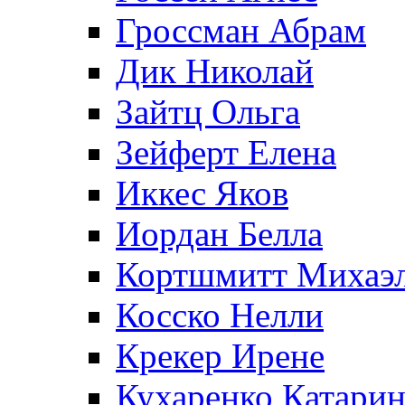
Гроссман Абрам
Дик Николай
Зайтц Ольга
Зейферт Елена
Иккес Яков
Иордан Белла
Кортшмитт Михаэ
Косско Нелли
Крекер Ирене
Кухаренко Катарин