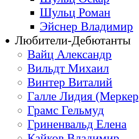
Шульц Роман
Эйснер Владимир
Любители-Дебютанты
Вайц Александр
Вильдт Михаил
Винтер Виталий
Галле Лидия (Меркер
Грамс Гельмуд
Гриненвальд Елена
Кайков Владимир