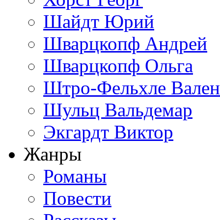
Шайдт Юрий
Шварцкопф Андрей
Шварцкопф Ольга
Штро-Фельхле Вален
Шульц Вальдемар
Экгардт Виктор
Жанры
Романы
Повести