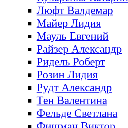
Люфт Валдемaр
Майер Лидия
Мауль Евгений
Райзер Александр
Ридель Роберт
Розин Лидия
Рудт Александр
Тен Валентина
Фельде Светлана
Фишман Виктор