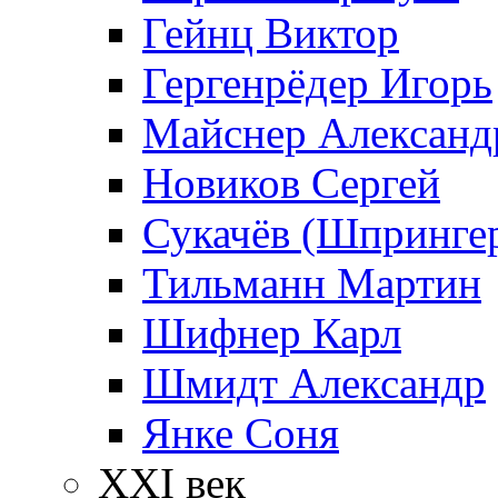
Гейнц Виктор
Гергенрёдер Игорь
Майснер Александ
Новиков Сергей
Сукачёв (Шпрингер
Тильманн Мартин
Шифнер Карл
Шмидт Александр
Янке Соня
XXI век