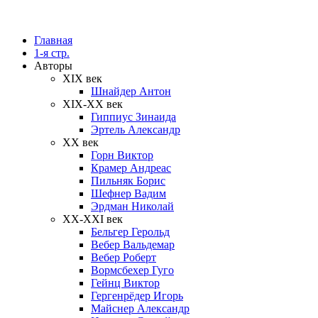
Главная
1-я стр.
Авторы
XIX век
Шнайдер Антон
XIX-XX век
Гиппиус Зинаида
Эртель Александр
XX век
Горн Виктор
Крамер Андреас
Пильняк Борис
Шефнер Вадим
Эрдман Николай
ХХ-XXI век
Бельгер Герольд
Вебер Вальдемар
Вебер Роберт
Вормсбехер Гуго
Гейнц Виктор
Гергенрёдер Игорь
Майснер Александр