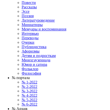
Повести
Рассказы
Эссе
Поэзия
Литературоведение
Миниатюры
Мемуары и воспоминания
Интервью
Переводы
Очерки
Публицистика
Афоризмы
Детям и подросткам
Мюнхгаузениада
Юмор и сатира
Фольклор
Философия
№ портала
№ 1-2022
№ 2-2022
№ 3-2022
№ 4-2022
№ 5-2022
№ 6-2022
№ Архив