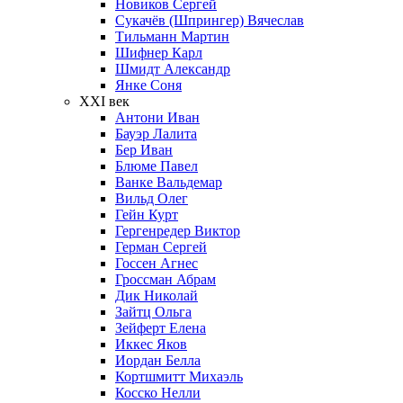
Новиков Сергей
Сукачёв (Шпрингер) Вячеслав
Тильманн Мартин
Шифнер Карл
Шмидт Александр
Янке Соня
XXI век
Антони Иван
Бауэр Лалита
Бер Иван
Блюме Павел
Ванке Вальдемар
Вильд Олег
Гейн Курт
Гергенредер Виктор
Герман Сергей
Госсен Агнес
Гроссман Абрам
Дик Николай
Зайтц Ольга
Зейферт Елена
Иккес Яков
Иордан Белла
Кортшмитт Михаэль
Косско Нелли