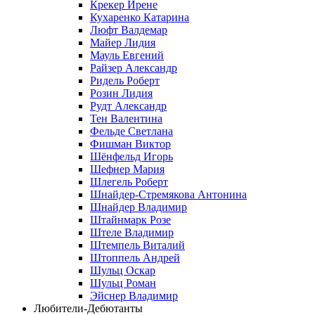
Крекер Ирене
Кухаренко Катарина
Люфт Валдемaр
Майер Лидия
Мауль Евгений
Райзер Александр
Ридель Роберт
Розин Лидия
Рудт Александр
Тен Валентина
Фельде Светлана
Фишман Виктор
Шёнфельд Игорь
Шефнер Мария
Шлегель Роберт
Шнайдер-Стремякова Антонина
Шнайдер Владимир
Штайнмарк Розe
Штеле Владимир
Штемпель Виталий
Штоппель Андрей
Шульц Оскар
Шульц Роман
Эйснер Владимир
Любители-Дебютанты