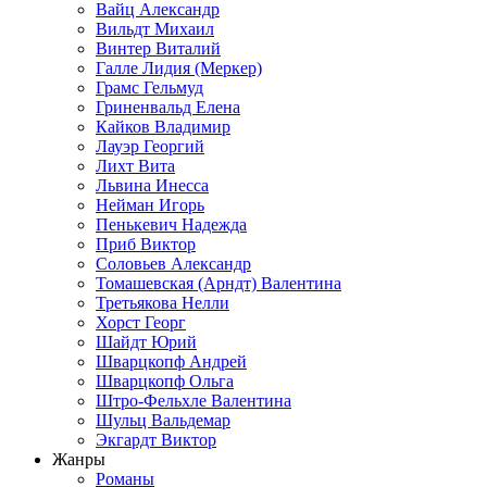
Вайц Александр
Вильдт Михаил
Винтер Виталий
Галле Лидия (Меркер)
Грамс Гельмуд
Гриненвальд Елена
Кайков Владимир
Лауэр Георгий
Лихт Вита
Львина Инесса
Нейман Игорь
Пенькевич Надежда
Приб Виктор
Соловьев Александр
Томашевская (Арндт) Валентина
Третьякова Нелли
Хорст Георг
Шайдт Юрий
Шварцкопф Андрей
Шварцкопф Ольга
Штро-Фельхле Валентина
Шульц Вальдемар
Экгардт Виктор
Жанры
Романы