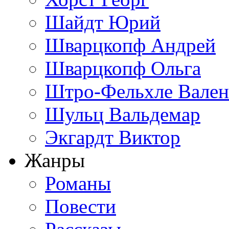
Шайдт Юрий
Шварцкопф Андрей
Шварцкопф Ольга
Штро-Фельхле Вален
Шульц Вальдемар
Экгардт Виктор
Жанры
Романы
Повести