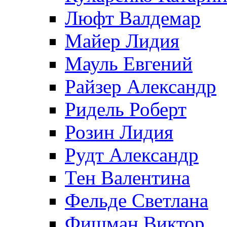
Люфт Валдемaр
Майер Лидия
Мауль Евгений
Райзер Александр
Ридель Роберт
Розин Лидия
Рудт Александр
Тен Валентина
Фельде Светлана
Фишман Виктор