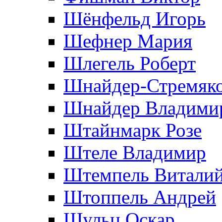
Шёнфельд Игорь
Шефнер Мария
Шлегель Роберт
Шнайдер-Стремяко
Шнайдер Владими
Штайнмарк Розe
Штеле Владимир
Штемпель Витали
Штоппель Андрей
Шульц Оскар