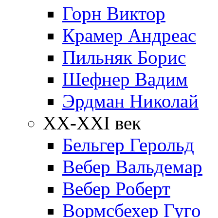
Горн Виктор
Крамер Андреас
Пильняк Борис
Шефнер Вадим
Эрдман Николай
ХХ-XXI век
Бельгер Герольд
Вебер Вальдемар
Вебер Роберт
Вормсбехер Гуго