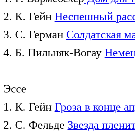
2. К. Гейн
Неспешный расс
3. С. Герман
Солдатская м
4. Б. Пильняк-Вогау
Немец
Эссе
1. К. Гейн
Гроза в конце а
2. С. Фельде
Звезда плени