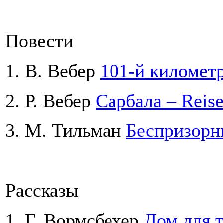
Повести
1. В. Вебер
101-й километр
2. Р. Вебер
Сарбала – Reise
3. М. Тильман
Беспризорни
Рассказы
1. Г. Вормсбехер
Дом для т