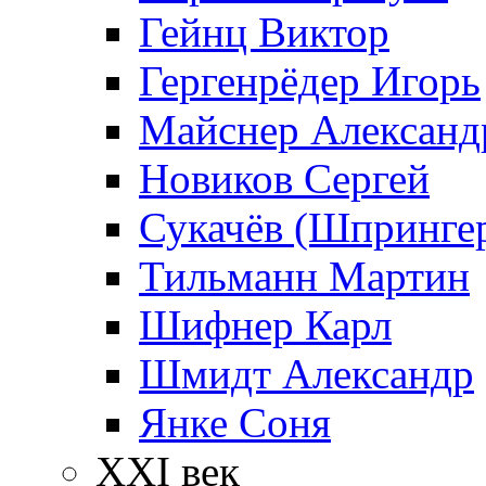
Гейнц Виктор
Гергенрёдер Игорь
Майснер Александ
Новиков Сергей
Сукачёв (Шпрингер
Тильманн Мартин
Шифнер Карл
Шмидт Александр
Янке Соня
XXI век