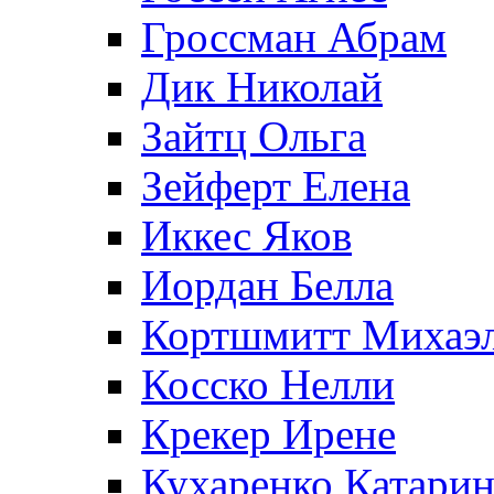
Гроссман Абрам
Дик Николай
Зайтц Ольга
Зейферт Елена
Иккес Яков
Иордан Белла
Кортшмитт Михаэ
Косско Нелли
Крекер Ирене
Кухаренко Катарин