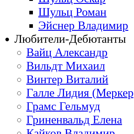
Шульц Роман
Эйснер Владимир
Любители-Дебютанты
Вайц Александр
Вильдт Михаил
Винтер Виталий
Галле Лидия (Меркер
Грамс Гельмуд
Гриненвальд Елена
Кайков Владимир