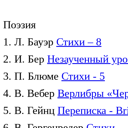
Поэзия
1. Л. Бауэр
Стихи – 8
2. И. Бер
Незаученный уро
3. П. Блюме
Стихи - 5
4. В. Вебер
Верлибры «Че
5. В. Гейнц
Переписка - Br
6. В. Гергенредер
Стихи