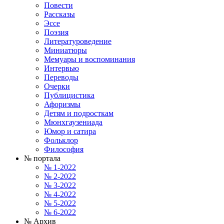
Повести
Рассказы
Эссе
Поэзия
Литературоведение
Миниатюры
Мемуары и воспоминания
Интервью
Переводы
Очерки
Публицистика
Афоризмы
Детям и подросткам
Мюнхгаузениада
Юмор и сатира
Фольклор
Философия
№ портала
№ 1-2022
№ 2-2022
№ 3-2022
№ 4-2022
№ 5-2022
№ 6-2022
№ Архив