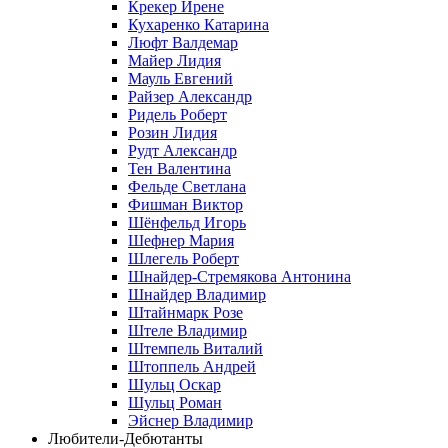
Крекер Ирене
Кухаренко Катарина
Люфт Валдемaр
Майер Лидия
Мауль Евгений
Райзер Александр
Ридель Роберт
Розин Лидия
Рудт Александр
Тен Валентина
Фельде Светлана
Фишман Виктор
Шёнфельд Игорь
Шефнер Мария
Шлегель Роберт
Шнайдер-Стремякова Антонина
Шнайдер Владимир
Штайнмарк Розe
Штеле Владимир
Штемпель Виталий
Штоппель Андрей
Шульц Оскар
Шульц Роман
Эйснер Владимир
Любители-Дебютанты