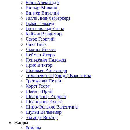
Вайц Александр
Вильдт Михаил
Винтер Виталий
Галле Лидия (Меркер)
Грамс Гельмуд
Гриненвальд Елена
Кайков Владимир
Лауэр Георгий
Лихт Вита
Львина Инесса
Нейман Игорь
Пенькевич Надежда
Приб Виктор
Соловьев Александр
Томашевская (Арндт) Валентина
Третьякова Нелли
Хорст Георг
Шайдт Юрий
Шварцкопф Андрей
Шварцкопф Ольга
Штро-Фельхле Валентина
Шульц Вальдемар
Экгардт Виктор
Жанры
Романы