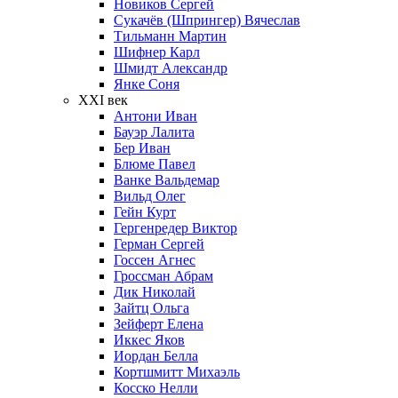
Новиков Сергей
Сукачёв (Шпрингер) Вячеслав
Тильманн Мартин
Шифнер Карл
Шмидт Александр
Янке Соня
XXI век
Антони Иван
Бауэр Лалита
Бер Иван
Блюме Павел
Ванке Вальдемар
Вильд Олег
Гейн Курт
Гергенредер Виктор
Герман Сергей
Госсен Агнес
Гроссман Абрам
Дик Николай
Зайтц Ольга
Зейферт Елена
Иккес Яков
Иордан Белла
Кортшмитт Михаэль
Косско Нелли