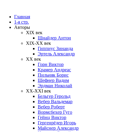
Главная
1-я стр.
Авторы
XIX век
Шнайдер Антон
XIX-XX век
Гиппиус Зинаида
Эртель Александр
XX век
Горн Виктор
Крамер Андреас
Пильняк Борис
Шефнер Вадим
Эрдман Николай
ХХ-XXI век
Бельгер Герольд
Вебер Вальдемар
Вебер Роберт
Вормсбехер Гуго
Гейнц Виктор
Гергенрёдер Игорь
Майснер Александр