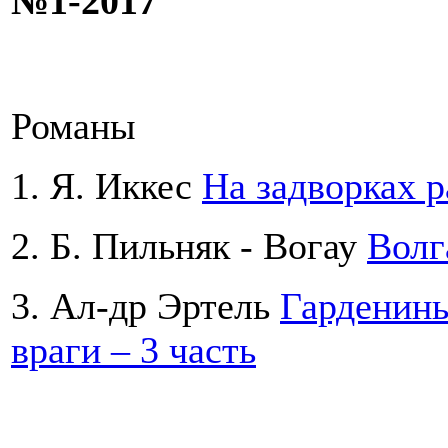
№1-2017
Романы
1. Я. Иккес
На задворках ра
2. Б. Пильняк - Вогау
Волг
3. Ал-др Эртель
Гарденины
враги – 3 часть