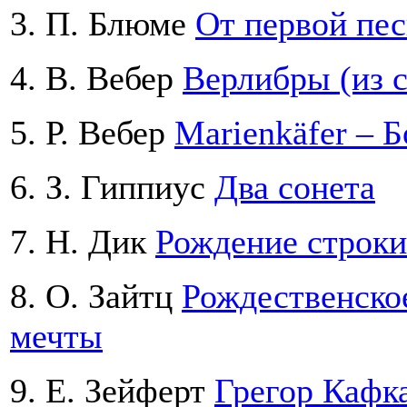
3. П. Блюме
От первой пе
4. В. Вебер
Верлибры (из с
5. Р. Вебер
Marienkäfer – 
6. З. Гиппиус
Два сонета
7. Н. Дик
Рождение строки
8. О. Зайтц
Рождественское
мечты
9. Е. Зейферт
Грегор Кафк