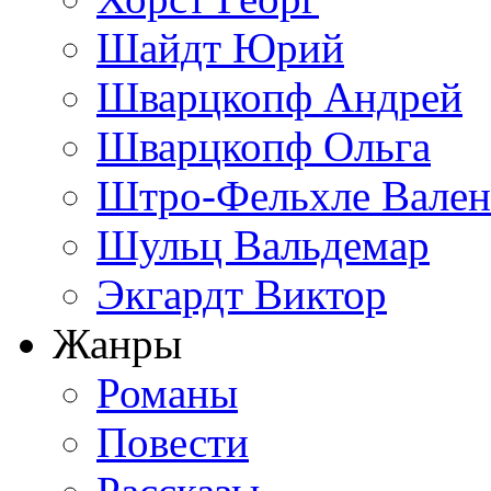
Шайдт Юрий
Шварцкопф Андрей
Шварцкопф Ольга
Штро-Фельхле Вален
Шульц Вальдемар
Экгардт Виктор
Жанры
Романы
Повести