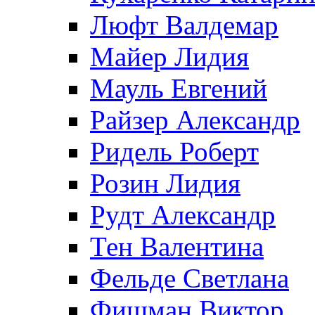
Люфт Валдемaр
Майер Лидия
Мауль Евгений
Райзер Александр
Ридель Роберт
Розин Лидия
Рудт Александр
Тен Валентина
Фельде Светлана
Фишман Виктор