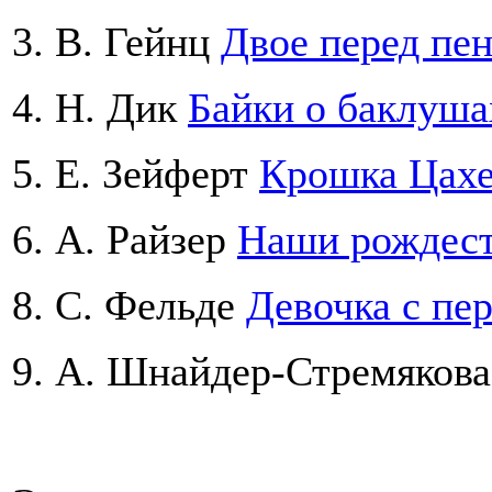
3. В. Гейнц
Двое перед пе
4. Н. Дик
Байки о баклуша
5. Е. Зейферт
Крошка Цах
6. А. Райзер
Наши рождест
8. С. Фельде
Девочка с пе
9. А. Шнайдер-Стремяков