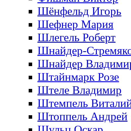
Шёнфельд Игорь
Шефнер Мария
Шлегель Роберт
Шнайдер-Стремяко
Шнайдер Владими
Штайнмарк Розe
Штеле Владимир
Штемпель Витали
Штоппель Андрей
Шульц Оскар