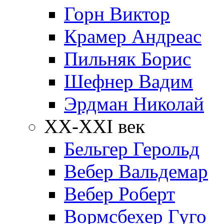
Горн Виктор
Крамер Андреас
Пильняк Борис
Шефнер Вадим
Эрдман Николай
ХХ-XXI век
Бельгер Герольд
Вебер Вальдемар
Вебер Роберт
Вормсбехер Гуго