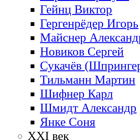
Гейнц Виктор
Гергенрёдер Игорь
Майснер Александ
Новиков Сергей
Сукачёв (Шпрингер
Тильманн Мартин
Шифнер Карл
Шмидт Александр
Янке Соня
XXI век