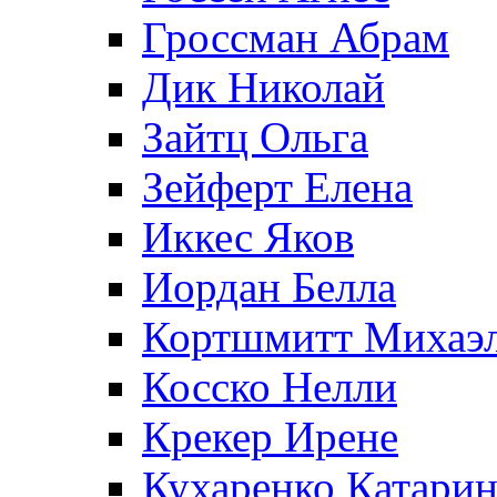
Гроссман Абрам
Дик Николай
Зайтц Ольга
Зейферт Елена
Иккес Яков
Иордан Белла
Кортшмитт Михаэ
Косско Нелли
Крекер Ирене
Кухаренко Катарин