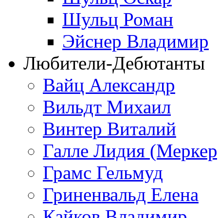
Шульц Роман
Эйснер Владимир
Любители-Дебютанты
Вайц Александр
Вильдт Михаил
Винтер Виталий
Галле Лидия (Меркер
Грамс Гельмуд
Гриненвальд Елена
Кайков Владимир