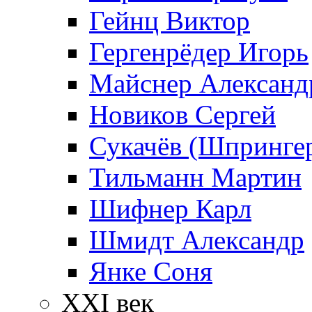
Гейнц Виктор
Гергенрёдер Игорь
Майснер Александ
Новиков Сергей
Сукачёв (Шпрингер
Тильманн Мартин
Шифнер Карл
Шмидт Александр
Янке Соня
XXI век