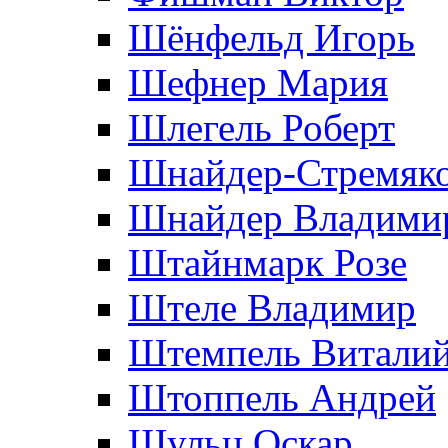
Шёнфельд Игорь
Шефнер Мария
Шлегель Роберт
Шнайдер-Стремяко
Шнайдер Владими
Штайнмарк Розe
Штеле Владимир
Штемпель Витали
Штоппель Андрей
Шульц Оскар