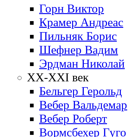
Горн Виктор
Крамер Андреас
Пильняк Борис
Шефнер Вадим
Эрдман Николай
ХХ-XXI век
Бельгер Герольд
Вебер Вальдемар
Вебер Роберт
Вормсбехер Гуго