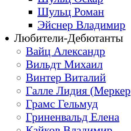
Шульц Роман
Эйснер Владимир
Любители-Дебютанты
Вайц Александр
Вильдт Михаил
Винтер Виталий
Галле Лидия (Меркер
Грамс Гельмуд
Гриненвальд Елена
Кайков Владимир