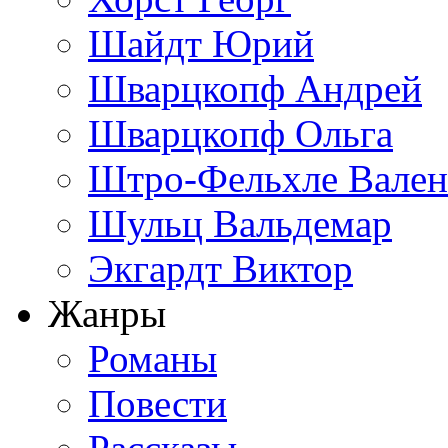
Шайдт Юрий
Шварцкопф Андрей
Шварцкопф Ольга
Штро-Фельхле Вален
Шульц Вальдемар
Экгардт Виктор
Жанры
Романы
Повести