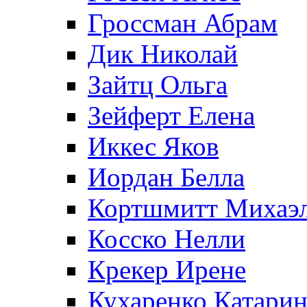
Гроссман Абрам
Дик Николай
Зайтц Ольга
Зейферт Елена
Иккес Яков
Иордан Белла
Кортшмитт Михаэ
Косско Нелли
Крекер Ирене
Кухаренко Катарин