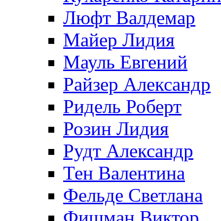
Люфт Валдемaр
Майер Лидия
Мауль Евгений
Райзер Александр
Ридель Роберт
Розин Лидия
Рудт Александр
Тен Валентина
Фельде Светлана
Фишман Виктор