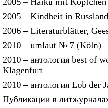
2005 – Haiku mit Köpfchen
2005 –
Kindheit in Russlan
2006 –
Literaturblätter
, Gee
2010 –
umlaut
№ 7 (Köln)
2010 – антология
best of w
Klagenfurt
2010 – антология
Lob der J
Публикации в литжурналах