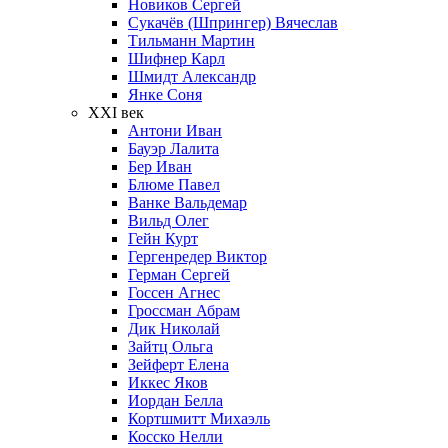
Новиков Сергей
Сукачёв (Шпрингер) Вячеслав
Тильманн Мартин
Шифнер Карл
Шмидт Александр
Янке Соня
XXI век
Антони Иван
Бауэр Лалита
Бер Иван
Блюме Павел
Ванке Вальдемар
Вильд Олег
Гейн Курт
Гергенредер Виктор
Герман Сергей
Госсен Агнес
Гроссман Абрам
Дик Николай
Зайтц Ольга
Зейферт Елена
Иккес Яков
Иордан Белла
Кортшмитт Михаэль
Косско Нелли