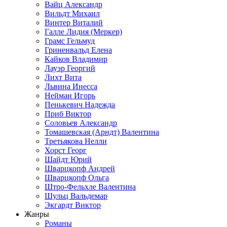
Вайц Александр
Вильдт Михаил
Винтер Виталий
Галле Лидия (Меркер)
Грамс Гельмуд
Гриненвальд Елена
Кайков Владимир
Лауэр Георгий
Лихт Вита
Львина Инесса
Нейман Игорь
Пенькевич Надежда
Приб Виктор
Соловьев Александр
Томашевская (Арндт) Валентина
Третьякова Нелли
Хорст Георг
Шайдт Юрий
Шварцкопф Андрей
Шварцкопф Ольга
Штро-Фельхле Валентина
Шульц Вальдемар
Экгардт Виктор
Жанры
Романы