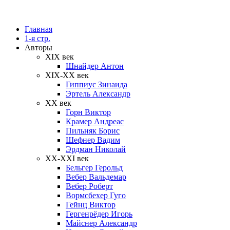
Главная
1-я стр.
Авторы
XIX век
Шнайдер Антон
XIX-XX век
Гиппиус Зинаида
Эртель Александр
XX век
Горн Виктор
Крамер Андреас
Пильняк Борис
Шефнер Вадим
Эрдман Николай
ХХ-XXI век
Бельгер Герольд
Вебер Вальдемар
Вебер Роберт
Вормсбехер Гуго
Гейнц Виктор
Гергенрёдер Игорь
Майснер Александр