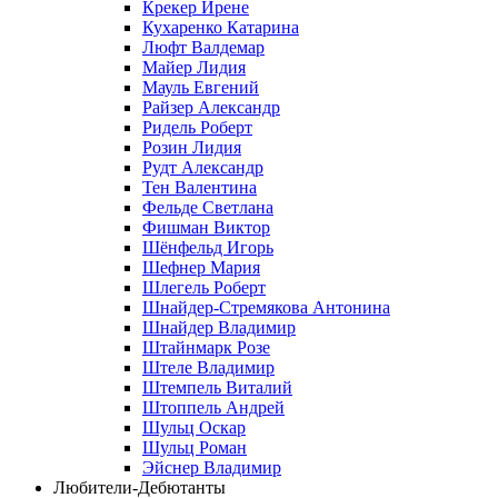
Крекер Ирене
Кухаренко Катарина
Люфт Валдемaр
Майер Лидия
Мауль Евгений
Райзер Александр
Ридель Роберт
Розин Лидия
Рудт Александр
Тен Валентина
Фельде Светлана
Фишман Виктор
Шёнфельд Игорь
Шефнер Мария
Шлегель Роберт
Шнайдер-Стремякова Антонина
Шнайдер Владимир
Штайнмарк Розe
Штеле Владимир
Штемпель Виталий
Штоппель Андрей
Шульц Оскар
Шульц Роман
Эйснер Владимир
Любители-Дебютанты