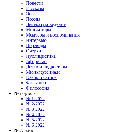
Повести
Рассказы
Эссе
Поэзия
Литературоведение
Миниатюры
Мемуары и воспоминания
Интервью
Переводы
Очерки
Публицистика
Афоризмы
Детям и подросткам
Мюнхгаузениада
Юмор и сатира
Фольклор
Философия
№ портала
№ 1-2022
№ 2-2022
№ 3-2022
№ 4-2022
№ 5-2022
№ 6-2022
№ Архив