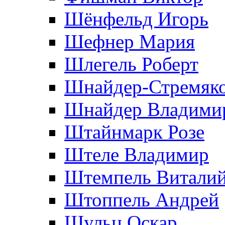
Шёнфельд Игорь
Шефнер Мария
Шлегель Роберт
Шнайдер-Стремяко
Шнайдер Владими
Штайнмарк Розe
Штеле Владимир
Штемпель Витали
Штоппель Андрей
Шульц Оскар