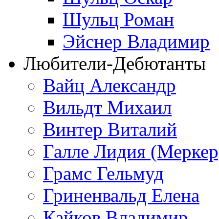
Шульц Роман
Эйснер Владимир
Любители-Дебютанты
Вайц Александр
Вильдт Михаил
Винтер Виталий
Галле Лидия (Меркер
Грамс Гельмуд
Гриненвальд Елена
Кайков Владимир