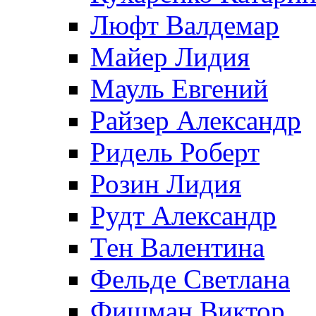
Люфт Валдемaр
Майер Лидия
Мауль Евгений
Райзер Александр
Ридель Роберт
Розин Лидия
Рудт Александр
Тен Валентина
Фельде Светлана
Фишман Виктор