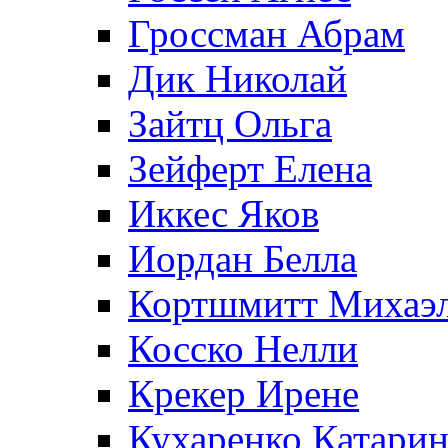
Гроссман Абрам
Дик Николай
Зайтц Ольга
Зейферт Елена
Иккес Яков
Иордан Белла
Кортшмитт Михаэ
Косско Нелли
Крекер Ирене
Кухаренко Катарин