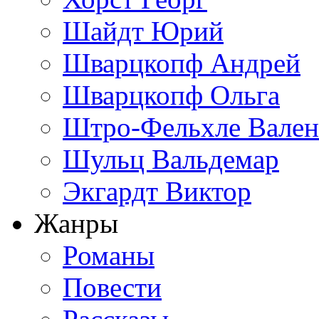
Шайдт Юрий
Шварцкопф Андрей
Шварцкопф Ольга
Штро-Фельхле Вален
Шульц Вальдемар
Экгардт Виктор
Жанры
Романы
Повести