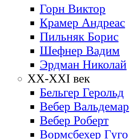
Горн Виктор
Крамер Андреас
Пильняк Борис
Шефнер Вадим
Эрдман Николай
ХХ-XXI век
Бельгер Герольд
Вебер Вальдемар
Вебер Роберт
Вормсбехер Гуго