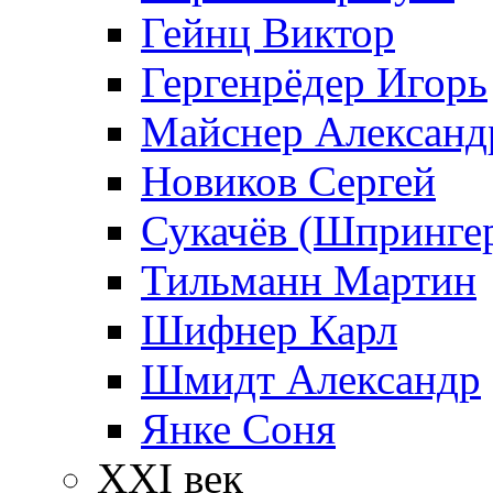
Гейнц Виктор
Гергенрёдер Игорь
Майснер Александ
Новиков Сергей
Сукачёв (Шпрингер
Тильманн Мартин
Шифнер Карл
Шмидт Александр
Янке Соня
XXI век