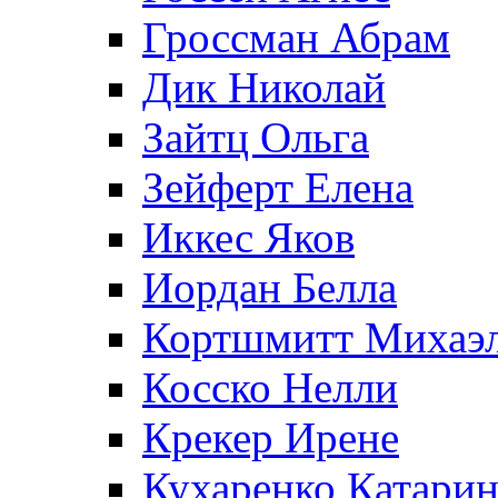
Гроссман Абрам
Дик Николай
Зайтц Ольга
Зейферт Елена
Иккес Яков
Иордан Белла
Кортшмитт Михаэ
Косско Нелли
Крекер Ирене
Кухаренко Катарин