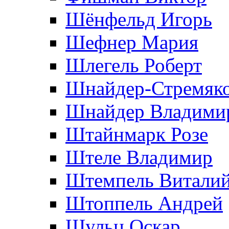
Шёнфельд Игорь
Шефнер Мария
Шлегель Роберт
Шнайдер-Стремяко
Шнайдер Владими
Штайнмарк Розe
Штеле Владимир
Штемпель Витали
Штоппель Андрей
Шульц Оскар