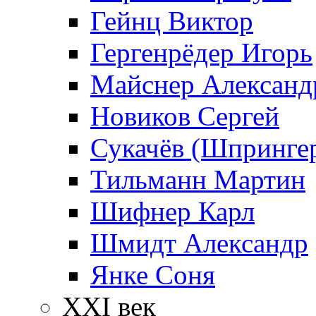
Гейнц Виктор
Гергенрёдер Игорь
Майснер Александ
Новиков Сергей
Сукачёв (Шпрингер
Тильманн Мартин
Шифнер Карл
Шмидт Александр
Янке Соня
XXI век