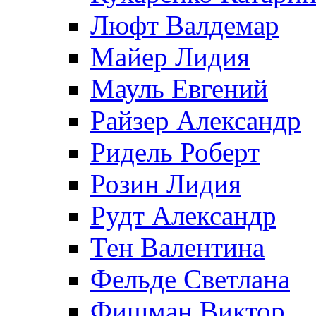
Люфт Валдемaр
Майер Лидия
Мауль Евгений
Райзер Александр
Ридель Роберт
Розин Лидия
Рудт Александр
Тен Валентина
Фельде Светлана
Фишман Виктор