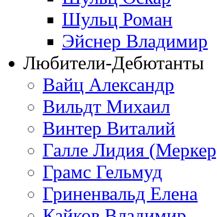
Шульц Роман
Эйснер Владимир
Любители-Дебютанты
Вайц Александр
Вильдт Михаил
Винтер Виталий
Галле Лидия (Меркер
Грамс Гельмуд
Гриненвальд Елена
Кайков Владимир