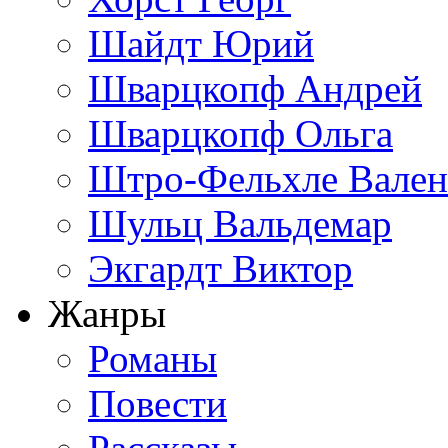
Шайдт Юрий
Шварцкопф Андрей
Шварцкопф Ольга
Штро-Фельхле Вален
Шульц Вальдемар
Экгардт Виктор
Жанры
Романы
Повести