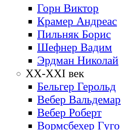
Горн Виктор
Крамер Андреас
Пильняк Борис
Шефнер Вадим
Эрдман Николай
ХХ-XXI век
Бельгер Герольд
Вебер Вальдемар
Вебер Роберт
Вормсбехер Гуго