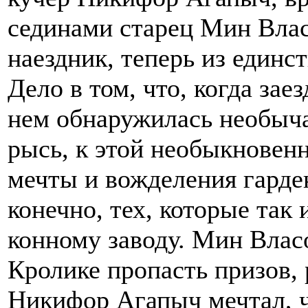
сединами старец Мин Вла
наездник, теперь из единс
Дело в том, что, когда зае
нем обнаружилась необыча
рысь, к этой необыкновен
мечты и вожделения гарден
конечно, тех, которые так 
конному заводу. Мин Власо
Кролике пропасть призов, р
Никифор Агапыч мечтал, ч