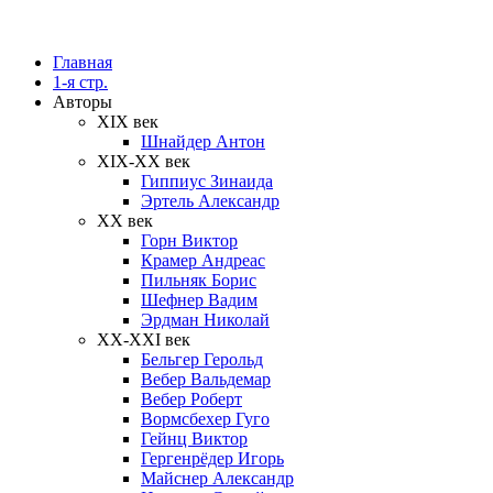
Главная
1-я стр.
Авторы
XIX век
Шнайдер Антон
XIX-XX век
Гиппиус Зинаида
Эртель Александр
XX век
Горн Виктор
Крамер Андреас
Пильняк Борис
Шефнер Вадим
Эрдман Николай
ХХ-XXI век
Бельгер Герольд
Вебер Вальдемар
Вебер Роберт
Вормсбехер Гуго
Гейнц Виктор
Гергенрёдер Игорь
Майснер Александр