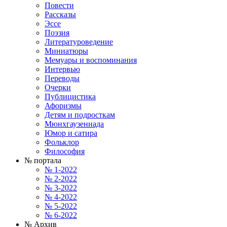
Повести
Рассказы
Эссе
Поэзия
Литературоведение
Миниатюры
Мемуары и воспоминания
Интервью
Переводы
Очерки
Публицистика
Афоризмы
Детям и подросткам
Мюнхгаузениада
Юмор и сатира
Фольклор
Философия
№ портала
№ 1-2022
№ 2-2022
№ 3-2022
№ 4-2022
№ 5-2022
№ 6-2022
№ Архив