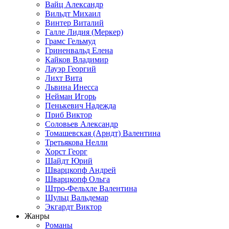
Вайц Александр
Вильдт Михаил
Винтер Виталий
Галле Лидия (Меркер)
Грамс Гельмуд
Гриненвальд Елена
Кайков Владимир
Лауэр Георгий
Лихт Вита
Львина Инесса
Нейман Игорь
Пенькевич Надежда
Приб Виктор
Соловьев Александр
Томашевская (Арндт) Валентина
Третьякова Нелли
Хорст Георг
Шайдт Юрий
Шварцкопф Андрей
Шварцкопф Ольга
Штро-Фельхле Валентина
Шульц Вальдемар
Экгардт Виктор
Жанры
Романы