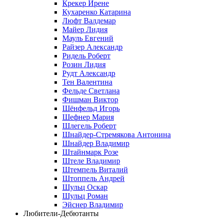
Крекер Ирене
Кухаренко Катарина
Люфт Валдемaр
Майер Лидия
Мауль Евгений
Райзер Александр
Ридель Роберт
Розин Лидия
Рудт Александр
Тен Валентина
Фельде Светлана
Фишман Виктор
Шёнфельд Игорь
Шефнер Мария
Шлегель Роберт
Шнайдер-Стремякова Антонина
Шнайдер Владимир
Штайнмарк Розe
Штеле Владимир
Штемпель Виталий
Штоппель Андрей
Шульц Оскар
Шульц Роман
Эйснер Владимир
Любители-Дебютанты