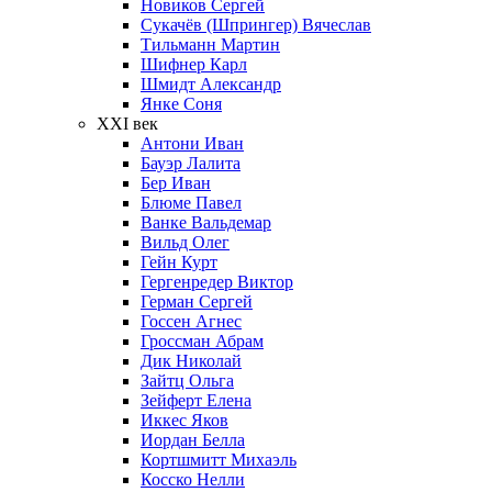
Новиков Сергей
Сукачёв (Шпрингер) Вячеслав
Тильманн Мартин
Шифнер Карл
Шмидт Александр
Янке Соня
XXI век
Антони Иван
Бауэр Лалита
Бер Иван
Блюме Павел
Ванке Вальдемар
Вильд Олег
Гейн Курт
Гергенредер Виктор
Герман Сергей
Госсен Агнес
Гроссман Абрам
Дик Николай
Зайтц Ольга
Зейферт Елена
Иккес Яков
Иордан Белла
Кортшмитт Михаэль
Косско Нелли