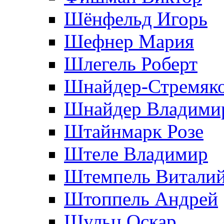
Шёнфельд Игорь
Шефнер Мария
Шлегель Роберт
Шнайдер-Стремяко
Шнайдер Владими
Штайнмарк Розe
Штеле Владимир
Штемпель Витали
Штоппель Андрей
Шульц Оскар