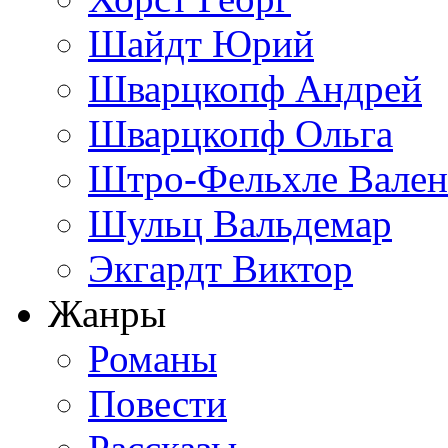
Шайдт Юрий
Шварцкопф Андрей
Шварцкопф Ольга
Штро-Фельхле Вален
Шульц Вальдемар
Экгардт Виктор
Жанры
Романы
Повести