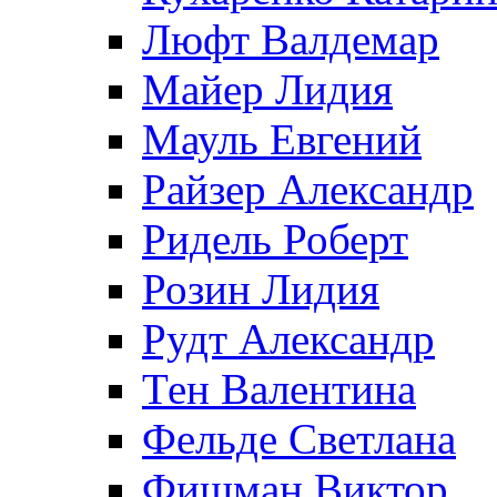
Люфт Валдемaр
Майер Лидия
Мауль Евгений
Райзер Александр
Ридель Роберт
Розин Лидия
Рудт Александр
Тен Валентина
Фельде Светлана
Фишман Виктор