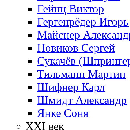
Гейнц Виктор
Гергенрёдер Игорь
Майснер Александ
Новиков Сергей
Сукачёв (Шпрингер
Тильманн Мартин
Шифнер Карл
Шмидт Александр
Янке Соня
XXI век