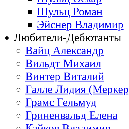
Шульц Роман
Эйснер Владимир
Любители-Дебютанты
Вайц Александр
Вильдт Михаил
Винтер Виталий
Галле Лидия (Меркер
Грамс Гельмуд
Гриненвальд Елена
Кайков Владимир