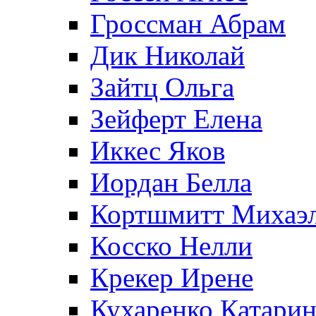
Гроссман Абрам
Дик Николай
Зайтц Ольга
Зейферт Елена
Иккес Яков
Иордан Белла
Кортшмитт Михаэ
Косско Нелли
Крекер Ирене
Кухаренко Катарин