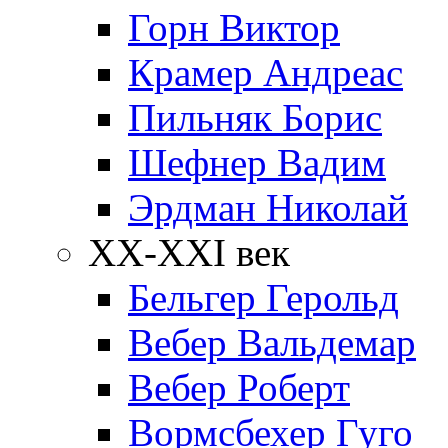
Горн Виктор
Крамер Андреас
Пильняк Борис
Шефнер Вадим
Эрдман Николай
ХХ-XXI век
Бельгер Герольд
Вебер Вальдемар
Вебер Роберт
Вормсбехер Гуго