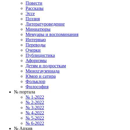
Повести
Рассказы
Эссе
Поэзия
Литературоведение
Миниатюры
Мемуары и воспоминания
Интервью
Переводы
Очерки
Публицистика
Афоризмы
Детям и подросткам
Мюнхгаузениада
Юмор и сатира
Фольклор
Философия
№ портала
№ 1-2022
№ 2-2022
№ 3-2022
№ 4-2022
№ 5-2022
№ 6-2022
№ Архив