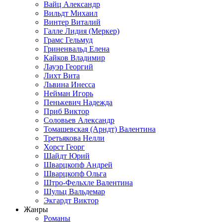
Вайц Александр
Вильдт Михаил
Винтер Виталий
Галле Лидия (Меркер)
Грамс Гельмуд
Гриненвальд Елена
Кайков Владимир
Лауэр Георгий
Лихт Вита
Львина Инесса
Нейман Игорь
Пенькевич Надежда
Приб Виктор
Соловьев Александр
Томашевская (Арндт) Валентина
Третьякова Нелли
Хорст Георг
Шайдт Юрий
Шварцкопф Андрей
Шварцкопф Ольга
Штро-Фельхле Валентина
Шульц Вальдемар
Экгардт Виктор
Жанры
Романы