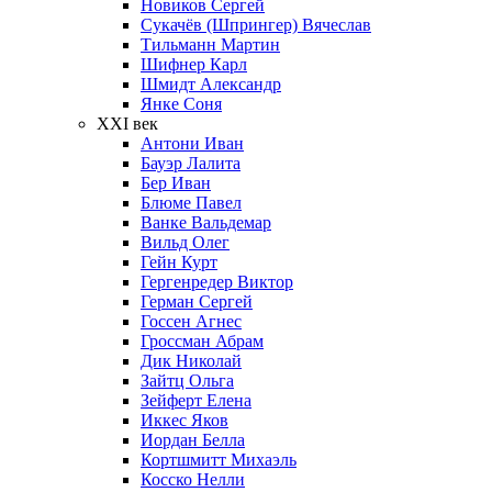
Новиков Сергей
Сукачёв (Шпрингер) Вячеслав
Тильманн Мартин
Шифнер Карл
Шмидт Александр
Янке Соня
XXI век
Антони Иван
Бауэр Лалита
Бер Иван
Блюме Павел
Ванке Вальдемар
Вильд Олег
Гейн Курт
Гергенредер Виктор
Герман Сергей
Госсен Агнес
Гроссман Абрам
Дик Николай
Зайтц Ольга
Зейферт Елена
Иккес Яков
Иордан Белла
Кортшмитт Михаэль
Косско Нелли