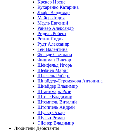
Крекер Ирене
Кухаренко Катарина
Люфт Валдемaр
Майер Лидия
Мауль Евгений
Райзер Александр
Ридель Роберт
Розин Лидия
Рудт Александр
Тен Валентина
Фельде Светлана
Фишман Виктор
Шёнфельд Игорь
Шефнер Мария
Шлегель Роберт
Шнайдер-Стремякова Антонина
Шнайдер Владимир
Штайнмарк Розe
Штеле Владимир
Штемпель Виталий
Штоппель Андрей
Шульц Оскар
Шульц Роман
Эйснер Владимир
Любители-Дебютанты