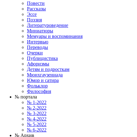
Повести
Рассказы
Эссе
Поэзия
Литературоведение
Миниатюры
Мемуары и воспоминания
Интервью
Переводы
Очерки
Публицистика
Афоризмы
Детям и подросткам
Мюнхгаузениада
Юмор и сатира
Фольклор
Философия
№ портала
№ 1-2022
№ 2-2022
№ 3-2022
№ 4-2022
№ 5-2022
№ 6-2022
№ Архив