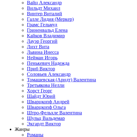
Вайц Александр
Вильдт Михаил
Винтер Виталий
Галле Лидия (Меркер)
Грамс Гельмуд
Гриненвальд Елена
Кайков Владимир
Лауэр Георгий
Лихт Вита
Львина Инесса
Нейман Игорь
Пенькевич Надежда
Приб Виктор
Соловьев Александр
Томашевская (Арндт) Валентина
Третьякова Нелли
Хорст Георг
Шайдт Юрий
Шварцкопф Андрей
Шварцкопф Ольга
Штро-Фельхле Валентина
Шульц Вальдемар
Экгардт Виктор
Жанры
Романы