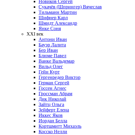
Новиков Сергей
Сукачёв (Шпрингер) Вячеслав
Тильманн Мартин
Шифнер Карл
Шмидт Александр
Янке Соня
XXI век
Антони Иван
Бауэр Лалита
Бер Иван
Блюме Павел
Ванке Вальдемар
Вильд Олег
Гейн Курт
Гергенредер Виктор
Герман Сергей
Госсен Агнес
Гроссман Абрам
Дик Николай
Зайтц Ольга
Зейферт Елена
Иккес Яков
Иордан Белла
Кортшмитт Михаэль
Косско Нелли