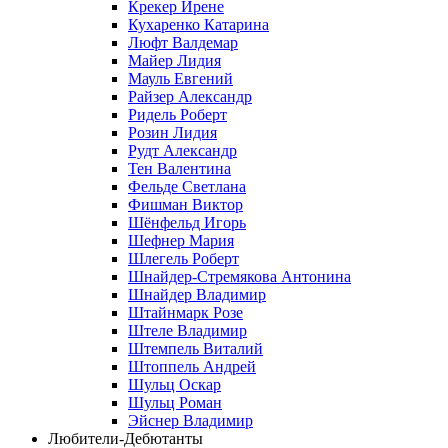
Крекер Ирене
Кухаренко Катарина
Люфт Валдемaр
Майер Лидия
Мауль Евгений
Райзер Александр
Ридель Роберт
Розин Лидия
Рудт Александр
Тен Валентина
Фельде Светлана
Фишман Виктор
Шёнфельд Игорь
Шефнер Мария
Шлегель Роберт
Шнайдер-Стремякова Антонина
Шнайдер Владимир
Штайнмарк Розe
Штеле Владимир
Штемпель Виталий
Штоппель Андрей
Шульц Оскар
Шульц Роман
Эйснер Владимир
Любители-Дебютанты