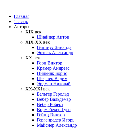
Главная
1-я стр.
Авторы
XIX век
Шнайдер Антон
XIX-XX век
Гиппиус Зинаида
Эртель Александр
XX век
Горн Виктор
Крамер Андреас
Пильняк Борис
Шефнер Вадим
Эрдман Николай
ХХ-XXI век
Бельгер Герольд
Вебер Вальдемар
Вебер Роберт
Вормсбехер Гуго
Гейнц Виктор
Гергенрёдер Игорь
Майснер Александр