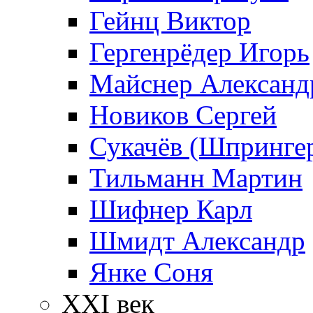
Гейнц Виктор
Гергенрёдер Игорь
Майснер Александ
Новиков Сергей
Сукачёв (Шпрингер
Тильманн Мартин
Шифнер Карл
Шмидт Александр
Янке Соня
XXI век