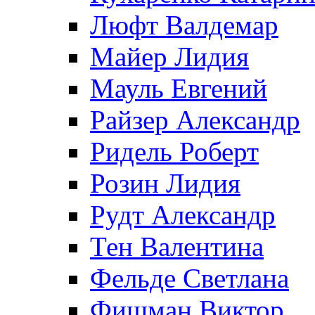
Люфт Валдемaр
Майер Лидия
Мауль Евгений
Райзер Александр
Ридель Роберт
Розин Лидия
Рудт Александр
Тен Валентина
Фельде Светлана
Фишман Виктор