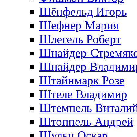
Шёнфельд Игорь
Шефнер Мария
Шлегель Роберт
Шнайдер-Стремяко
Шнайдер Владими
Штайнмарк Розe
Штеле Владимир
Штемпель Витали
Штоппель Андрей
Шульц Оскар