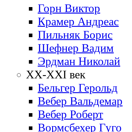
Горн Виктор
Крамер Андреас
Пильняк Борис
Шефнер Вадим
Эрдман Николай
ХХ-XXI век
Бельгер Герольд
Вебер Вальдемар
Вебер Роберт
Вормсбехер Гуго