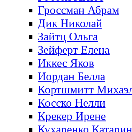
Гроссман Абрам
Дик Николай
Зайтц Ольга
Зейферт Елена
Иккес Яков
Иордан Белла
Кортшмитт Михаэ
Косско Нелли
Крекер Ирене
Кухаренко Катарин