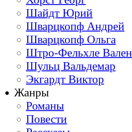
Шайдт Юрий
Шварцкопф Андрей
Шварцкопф Ольга
Штро-Фельхле Вален
Шульц Вальдемар
Экгардт Виктор
Жанры
Романы
Повести