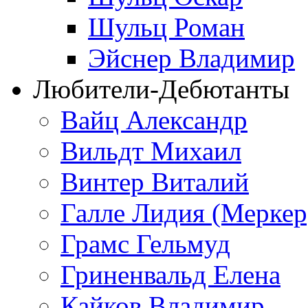
Шульц Роман
Эйснер Владимир
Любители-Дебютанты
Вайц Александр
Вильдт Михаил
Винтер Виталий
Галле Лидия (Меркер
Грамс Гельмуд
Гриненвальд Елена
Кайков Владимир