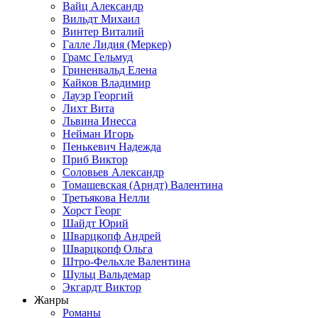
Вайц Александр
Вильдт Михаил
Винтер Виталий
Галле Лидия (Меркер)
Грамс Гельмуд
Гриненвальд Елена
Кайков Владимир
Лауэр Георгий
Лихт Вита
Львина Инесса
Нейман Игорь
Пенькевич Надежда
Приб Виктор
Соловьев Александр
Томашевская (Арндт) Валентина
Третьякова Нелли
Хорст Георг
Шайдт Юрий
Шварцкопф Андрей
Шварцкопф Ольга
Штро-Фельхле Валентина
Шульц Вальдемар
Экгардт Виктор
Жанры
Романы