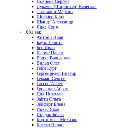
Новиков Сергей
Сукачёв (Шпрингер) Вячеслав
Тильманн Мартин
Шифнер Карл
Шмидт Александр
Янке Соня
XXI век
Антони Иван
Бауэр Лалита
Бер Иван
Блюме Павел
Ванке Вальдемар
Вильд Олег
Гейн Курт
Гергенредер Виктор
Герман Сергей
Госсен Агнес
Гроссман Абрам
Дик Николай
Зайтц Ольга
Зейферт Елена
Иккес Яков
Иордан Белла
Кортшмитт Михаэль
Косско Нелли