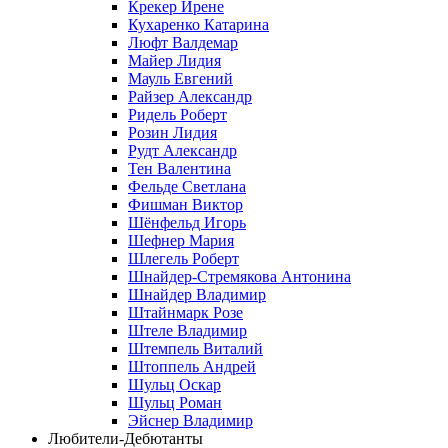
Крекер Ирене
Кухаренко Катарина
Люфт Валдемaр
Майер Лидия
Мауль Евгений
Райзер Александр
Ридель Роберт
Розин Лидия
Рудт Александр
Тен Валентина
Фельде Светлана
Фишман Виктор
Шёнфельд Игорь
Шефнер Мария
Шлегель Роберт
Шнайдер-Стремякова Антонина
Шнайдер Владимир
Штайнмарк Розe
Штеле Владимир
Штемпель Виталий
Штоппель Андрей
Шульц Оскар
Шульц Роман
Эйснер Владимир
Любители-Дебютанты