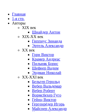
Главная
1-я стр.
Авторы
XIX век
Шнайдер Антон
XIX-XX век
Гиппиус Зинаида
Эртель Александр
XX век
Горн Виктор
Крамер Андреас
Пильняк Борис
Шефнер Вадим
Эрдман Николай
ХХ-XXI век
Бельгер Герольд
Вебер Вальдемар
Вебер Роберт
Вормсбехер Гуго
Гейнц Виктор
Гергенрёдер Игорь
Майснер Александр