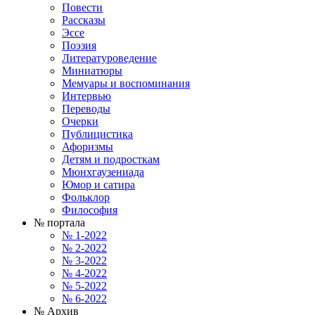
Повести
Рассказы
Эссе
Поэзия
Литературоведение
Миниатюры
Мемуары и воспоминания
Интервью
Переводы
Очерки
Публицистика
Афоризмы
Детям и подросткам
Мюнхгаузениада
Юмор и сатира
Фольклор
Философия
№ портала
№ 1-2022
№ 2-2022
№ 3-2022
№ 4-2022
№ 5-2022
№ 6-2022
№ Архив