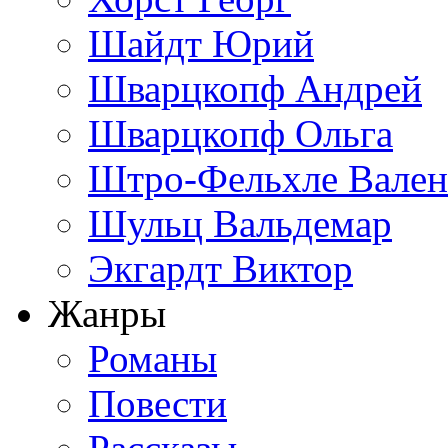
Шайдт Юрий
Шварцкопф Андрей
Шварцкопф Ольга
Штро-Фельхле Вален
Шульц Вальдемар
Экгардт Виктор
Жанры
Романы
Повести