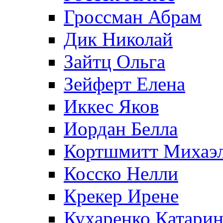
Гроссман Абрам
Дик Николай
Зайтц Ольга
Зейферт Елена
Иккес Яков
Иордан Белла
Кортшмитт Михаэ
Косско Нелли
Крекер Ирене
Кухаренко Катарин