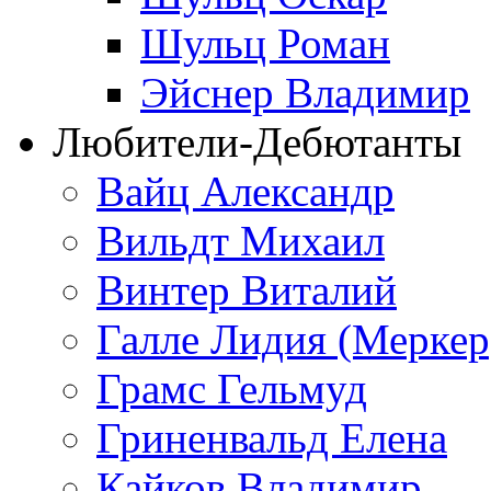
Шульц Роман
Эйснер Владимир
Любители-Дебютанты
Вайц Александр
Вильдт Михаил
Винтер Виталий
Галле Лидия (Меркер
Грамс Гельмуд
Гриненвальд Елена
Кайков Владимир