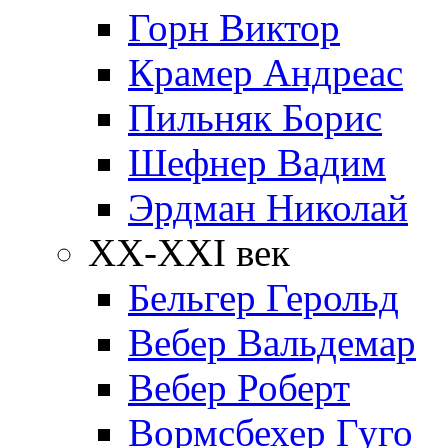
Горн Виктор
Крамер Андреас
Пильняк Борис
Шефнер Вадим
Эрдман Николай
ХХ-XXI век
Бельгер Герольд
Вебер Вальдемар
Вебер Роберт
Вормсбехер Гуго