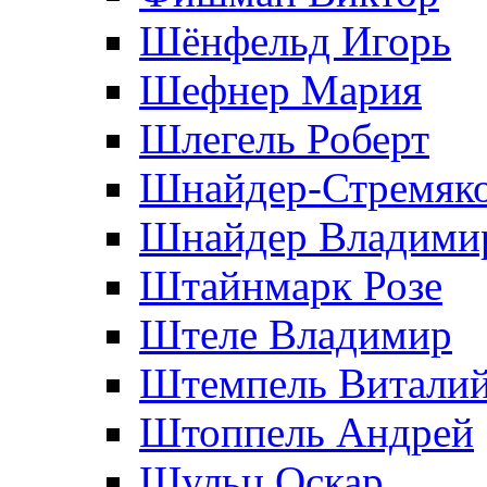
Шёнфельд Игорь
Шефнер Мария
Шлегель Роберт
Шнайдер-Стремяко
Шнайдер Владими
Штайнмарк Розe
Штеле Владимир
Штемпель Витали
Штоппель Андрей
Шульц Оскар