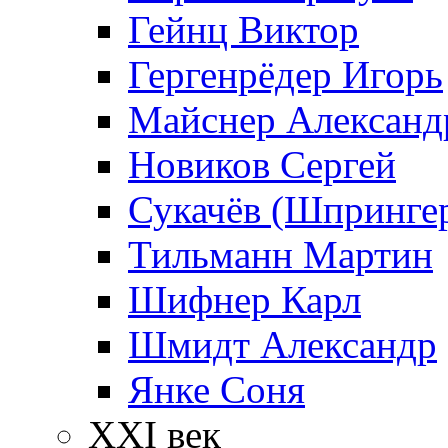
Гейнц Виктор
Гергенрёдер Игорь
Майснер Александ
Новиков Сергей
Сукачёв (Шпрингер
Тильманн Мартин
Шифнер Карл
Шмидт Александр
Янке Соня
XXI век