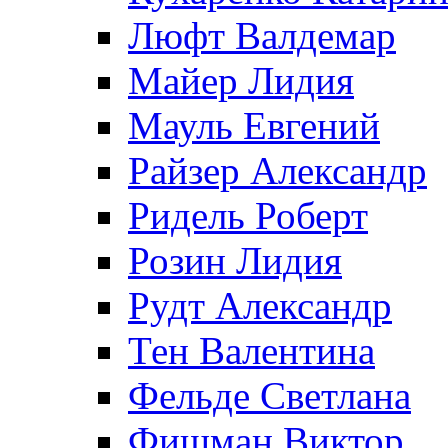
Люфт Валдемaр
Майер Лидия
Мауль Евгений
Райзер Александр
Ридель Роберт
Розин Лидия
Рудт Александр
Тен Валентина
Фельде Светлана
Фишман Виктор