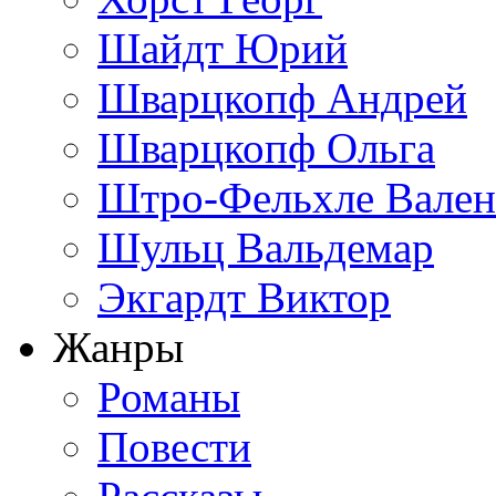
Шайдт Юрий
Шварцкопф Андрей
Шварцкопф Ольга
Штро-Фельхле Вален
Шульц Вальдемар
Экгардт Виктор
Жанры
Романы
Повести