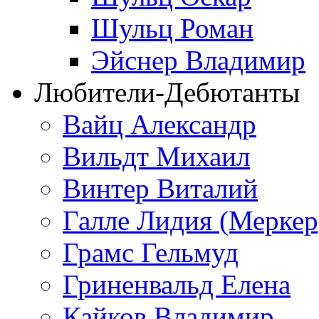
Шульц Роман
Эйснер Владимир
Любители-Дебютанты
Вайц Александр
Вильдт Михаил
Винтер Виталий
Галле Лидия (Меркер
Грамс Гельмуд
Гриненвальд Елена
Кайков Владимир