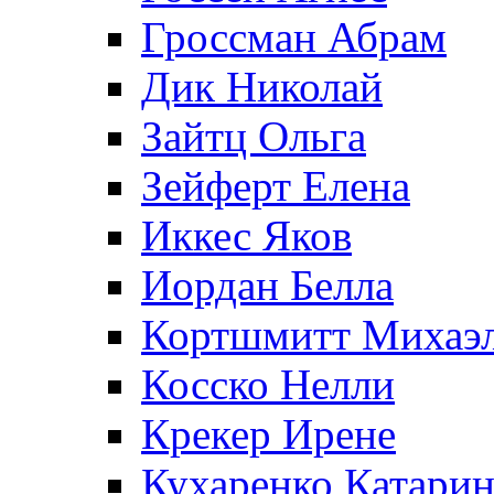
Гроссман Абрам
Дик Николай
Зайтц Ольга
Зейферт Елена
Иккес Яков
Иордан Белла
Кортшмитт Михаэ
Косско Нелли
Крекер Ирене
Кухаренко Катарин