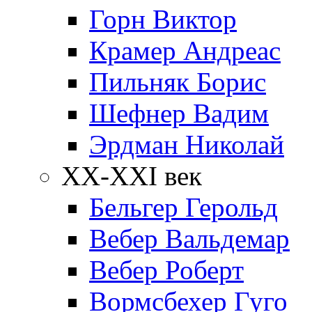
Горн Виктор
Крамер Андреас
Пильняк Борис
Шефнер Вадим
Эрдман Николай
ХХ-XXI век
Бельгер Герольд
Вебер Вальдемар
Вебер Роберт
Вормсбехер Гуго