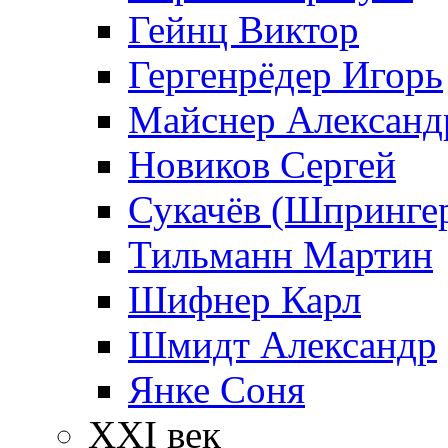
Гейнц Виктор
Гергенрёдер Игорь
Майснер Александ
Новиков Сергей
Сукачёв (Шпрингер
Тильманн Мартин
Шифнер Карл
Шмидт Александр
Янке Соня
XXI век