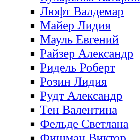
Люфт Валдемaр
Майер Лидия
Мауль Евгений
Райзер Александр
Ридель Роберт
Розин Лидия
Рудт Александр
Тен Валентина
Фельде Светлана
Фишман Виктор