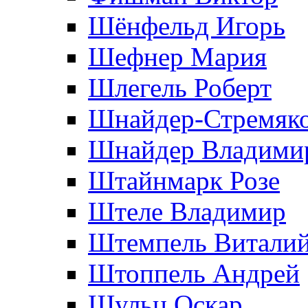
Шёнфельд Игорь
Шефнер Мария
Шлегель Роберт
Шнайдер-Стремяко
Шнайдер Владими
Штайнмарк Розe
Штеле Владимир
Штемпель Витали
Штоппель Андрей
Шульц Оскар