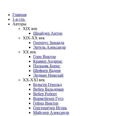
Главная
1-я стр.
Авторы
XIX век
Шнайдер Антон
XIX-XX век
Гиппиус Зинаида
Эртель Александр
XX век
Горн Виктор
Крамер Андреас
Пильняк Борис
Шефнер Вадим
Эрдман Николай
ХХ-XXI век
Бельгер Герольд
Вебер Вальдемар
Вебер Роберт
Вормсбехер Гуго
Гейнц Виктор
Гергенрёдер Игорь
Майснер Александр