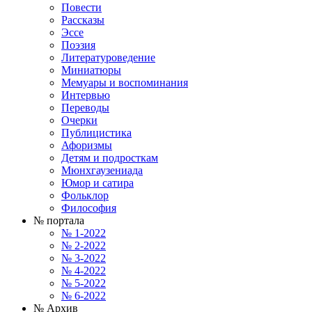
Повести
Рассказы
Эссе
Поэзия
Литературоведение
Миниатюры
Мемуары и воспоминания
Интервью
Переводы
Очерки
Публицистика
Афоризмы
Детям и подросткам
Мюнхгаузениада
Юмор и сатира
Фольклор
Философия
№ портала
№ 1-2022
№ 2-2022
№ 3-2022
№ 4-2022
№ 5-2022
№ 6-2022
№ Архив