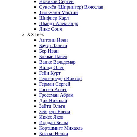
Новиков Сергей
Сукачёв (Шпрингер) Вячеслав
Тильманн Мартин
Шифнер Карл
Шмидт Александр
Янке Соня
XXI век
Антони Иван
Бауэр Лалита
Бер Иван
Блюме Павел
Ванке Вальдемар
Вильд Олег
Гейн Курт
Гергенредер Виктор
Герман Сергей
Госсен Агнес
Гроссман Абрам
Дик Николай
Зайтц Ольга
Зейферт Елена
Иккес Яков
Иордан Белла
Кортшмитт Михаэль
Косско Нелли