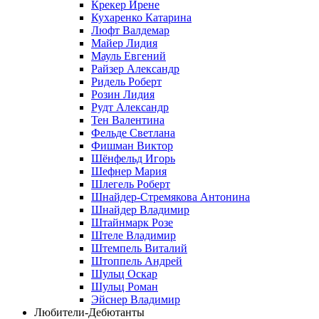
Крекер Ирене
Кухаренко Катарина
Люфт Валдемaр
Майер Лидия
Мауль Евгений
Райзер Александр
Ридель Роберт
Розин Лидия
Рудт Александр
Тен Валентина
Фельде Светлана
Фишман Виктор
Шёнфельд Игорь
Шефнер Мария
Шлегель Роберт
Шнайдер-Стремякова Антонина
Шнайдер Владимир
Штайнмарк Розe
Штеле Владимир
Штемпель Виталий
Штоппель Андрей
Шульц Оскар
Шульц Роман
Эйснер Владимир
Любители-Дебютанты