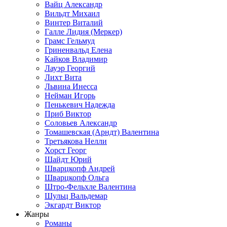
Вайц Александр
Вильдт Михаил
Винтер Виталий
Галле Лидия (Меркер)
Грамс Гельмуд
Гриненвальд Елена
Кайков Владимир
Лауэр Георгий
Лихт Вита
Львина Инесса
Нейман Игорь
Пенькевич Надежда
Приб Виктор
Соловьев Александр
Томашевская (Арндт) Валентина
Третьякова Нелли
Хорст Георг
Шайдт Юрий
Шварцкопф Андрей
Шварцкопф Ольга
Штро-Фельхле Валентина
Шульц Вальдемар
Экгардт Виктор
Жанры
Романы