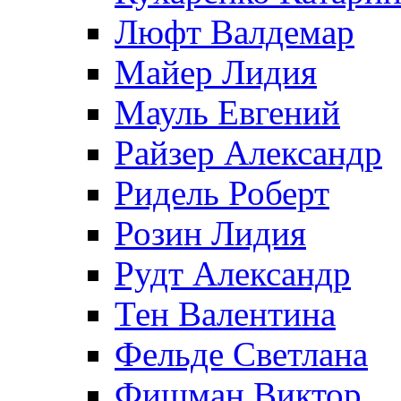
Люфт Валдемaр
Майер Лидия
Мауль Евгений
Райзер Александр
Ридель Роберт
Розин Лидия
Рудт Александр
Тен Валентина
Фельде Светлана
Фишман Виктор