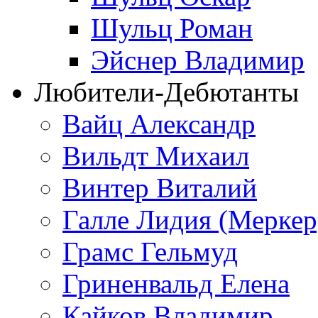
Шульц Роман
Эйснер Владимир
Любители-Дебютанты
Вайц Александр
Вильдт Михаил
Винтер Виталий
Галле Лидия (Меркер
Грамс Гельмуд
Гриненвальд Елена
Кайков Владимир