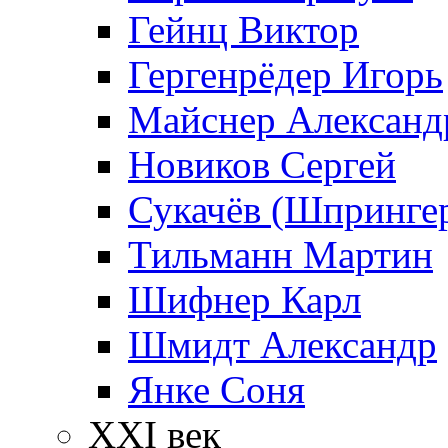
Гейнц Виктор
Гергенрёдер Игорь
Майснер Александ
Новиков Сергей
Сукачёв (Шпрингер
Тильманн Мартин
Шифнер Карл
Шмидт Александр
Янке Соня
XXI век