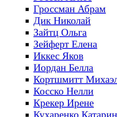
Гроссман Абрам
Дик Николай
Зайтц Ольга
Зейферт Елена
Иккес Яков
Иордан Белла
Кортшмитт Михаэ
Косско Нелли
Крекер Ирене
Кухаренко Катарин