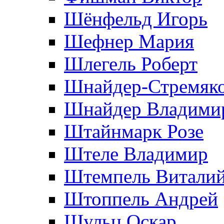
Шёнфельд Игорь
Шефнер Мария
Шлегель Роберт
Шнайдер-Стремяко
Шнайдер Владими
Штайнмарк Розe
Штеле Владимир
Штемпель Витали
Штоппель Андрей
Шульц Оскар