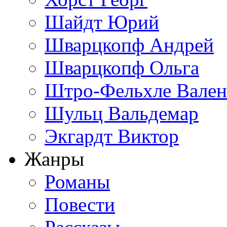
Шайдт Юрий
Шварцкопф Андрей
Шварцкопф Ольга
Штро-Фельхле Вален
Шульц Вальдемар
Экгардт Виктор
Жанры
Романы
Повести