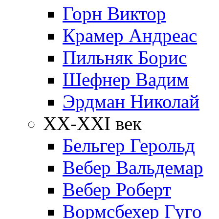
Горн Виктор
Крамер Андреас
Пильняк Борис
Шефнер Вадим
Эрдман Николай
ХХ-XXI век
Бельгер Герольд
Вебер Вальдемар
Вебер Роберт
Вормсбехер Гуго