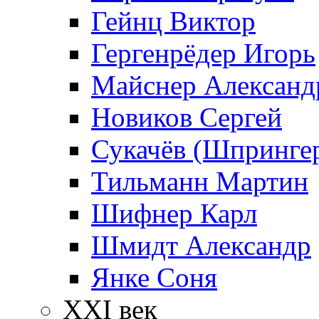
Гейнц Виктор
Гергенрёдер Игорь
Майснер Александ
Новиков Сергей
Сукачёв (Шпрингер
Тильманн Мартин
Шифнер Карл
Шмидт Александр
Янке Соня
XXI век