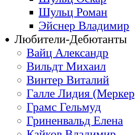
Шульц Роман
Эйснер Владимир
Любители-Дебютанты
Вайц Александр
Вильдт Михаил
Винтер Виталий
Галле Лидия (Меркер
Грамс Гельмуд
Гриненвальд Елена
Кайков Владимир