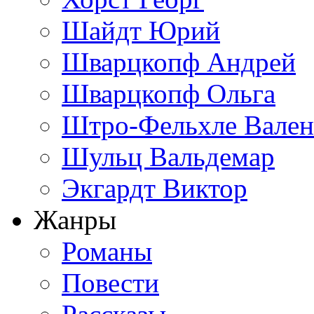
Шайдт Юрий
Шварцкопф Андрей
Шварцкопф Ольга
Штро-Фельхле Вален
Шульц Вальдемар
Экгардт Виктор
Жанры
Романы
Повести