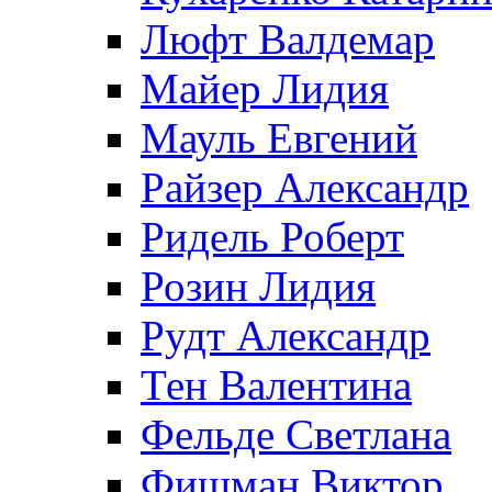
Люфт Валдемaр
Майер Лидия
Мауль Евгений
Райзер Александр
Ридель Роберт
Розин Лидия
Рудт Александр
Тен Валентина
Фельде Светлана
Фишман Виктор