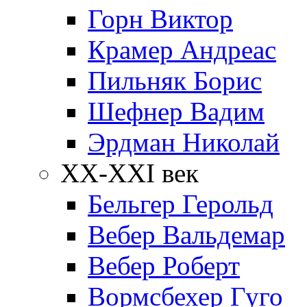
Горн Виктор
Крамер Андреас
Пильняк Борис
Шефнер Вадим
Эрдман Николай
ХХ-XXI век
Бельгер Герольд
Вебер Вальдемар
Вебер Роберт
Вормсбехер Гуго