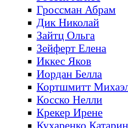
Гроссман Абрам
Дик Николай
Зайтц Ольга
Зейферт Елена
Иккес Яков
Иордан Белла
Кортшмитт Михаэ
Косско Нелли
Крекер Ирене
Кухаренко Катарин