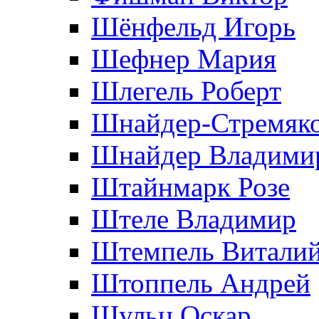
Шёнфельд Игорь
Шефнер Мария
Шлегель Роберт
Шнайдер-Стремяко
Шнайдер Владими
Штайнмарк Розe
Штеле Владимир
Штемпель Витали
Штоппель Андрей
Шульц Оскар