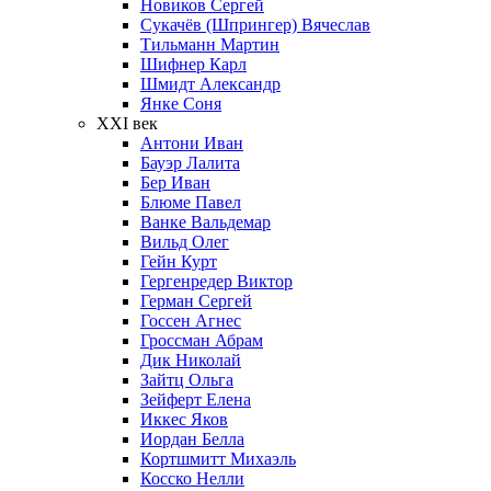
Новиков Сергей
Сукачёв (Шпрингер) Вячеслав
Тильманн Мартин
Шифнер Карл
Шмидт Александр
Янке Соня
XXI век
Антони Иван
Бауэр Лалита
Бер Иван
Блюме Павел
Ванке Вальдемар
Вильд Олег
Гейн Курт
Гергенредер Виктор
Герман Сергей
Госсен Агнес
Гроссман Абрам
Дик Николай
Зайтц Ольга
Зейферт Елена
Иккес Яков
Иордан Белла
Кортшмитт Михаэль
Косско Нелли