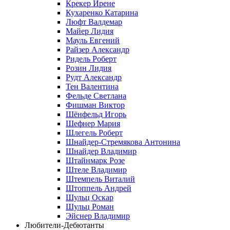
Крекер Ирене
Кухаренко Катарина
Люфт Валдемaр
Майер Лидия
Мауль Евгений
Райзер Александр
Ридель Роберт
Розин Лидия
Рудт Александр
Тен Валентина
Фельде Светлана
Фишман Виктор
Шёнфельд Игорь
Шефнер Мария
Шлегель Роберт
Шнайдер-Стремякова Антонина
Шнайдер Владимир
Штайнмарк Розe
Штеле Владимир
Штемпель Виталий
Штоппель Андрей
Шульц Оскар
Шульц Роман
Эйснер Владимир
Любители-Дебютанты