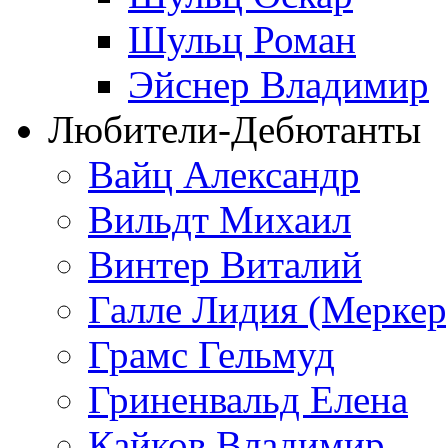
Шульц Роман
Эйснер Владимир
Любители-Дебютанты
Вайц Александр
Вильдт Михаил
Винтер Виталий
Галле Лидия (Меркер
Грамс Гельмуд
Гриненвальд Елена
Кайков Владимир