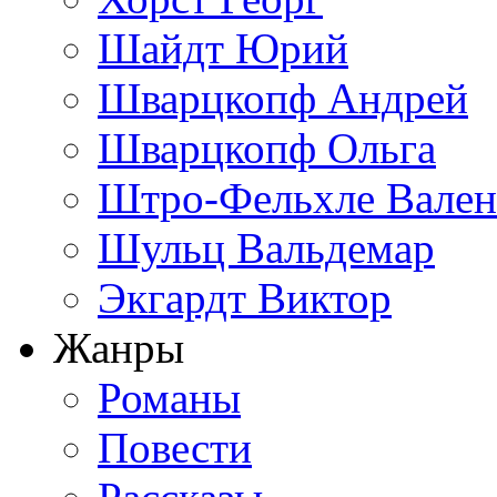
Шайдт Юрий
Шварцкопф Андрей
Шварцкопф Ольга
Штро-Фельхле Вален
Шульц Вальдемар
Экгардт Виктор
Жанры
Романы
Повести