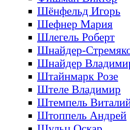
Шёнфельд Игорь
Шефнер Мария
Шлегель Роберт
Шнайдер-Стремяко
Шнайдер Владими
Штайнмарк Розe
Штеле Владимир
Штемпель Витали
Штоппель Андрей
Шульц Оскар