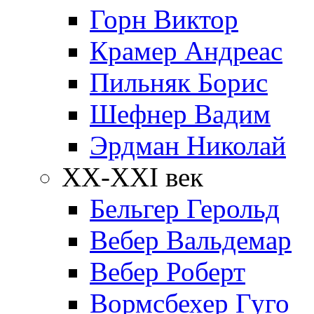
Горн Виктор
Крамер Андреас
Пильняк Борис
Шефнер Вадим
Эрдман Николай
ХХ-XXI век
Бельгер Герольд
Вебер Вальдемар
Вебер Роберт
Вормсбехер Гуго