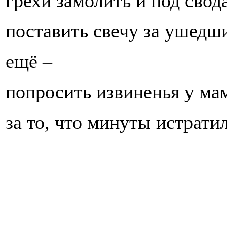
грехи замолить и под свод
поставить свечу за ушедш
ещё –
попросить извиненья у ма
за то, что минуты истрати