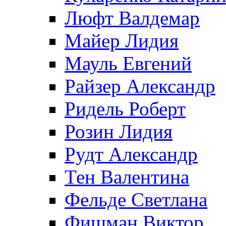
Люфт Валдемaр
Майер Лидия
Мауль Евгений
Райзер Александр
Ридель Роберт
Розин Лидия
Рудт Александр
Тен Валентина
Фельде Светлана
Фишман Виктор