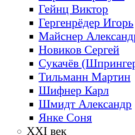
Гейнц Виктор
Гергенрёдер Игорь
Майснер Александ
Новиков Сергей
Сукачёв (Шпрингер
Тильманн Мартин
Шифнер Карл
Шмидт Александр
Янке Соня
XXI век