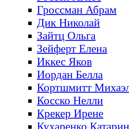
Гроссман Абрам
Дик Николай
Зайтц Ольга
Зейферт Елена
Иккес Яков
Иордан Белла
Кортшмитт Михаэ
Косско Нелли
Крекер Ирене
Кухаренко Катарин