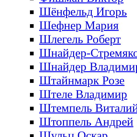
Шёнфельд Игорь
Шефнер Мария
Шлегель Роберт
Шнайдер-Стремяко
Шнайдер Владими
Штайнмарк Розe
Штеле Владимир
Штемпель Витали
Штоппель Андрей
Шульц Оскар