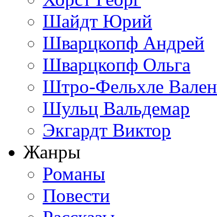
Шайдт Юрий
Шварцкопф Андрей
Шварцкопф Ольга
Штро-Фельхле Вален
Шульц Вальдемар
Экгардт Виктор
Жанры
Романы
Повести