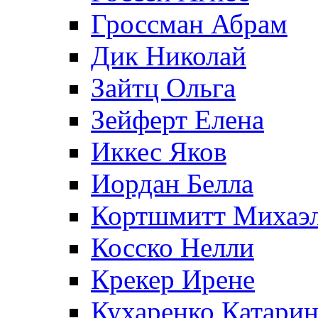
Гроссман Абрам
Дик Николай
Зайтц Ольга
Зейферт Елена
Иккес Яков
Иордан Белла
Кортшмитт Михаэ
Косско Нелли
Крекер Ирене
Кухаренко Катарин