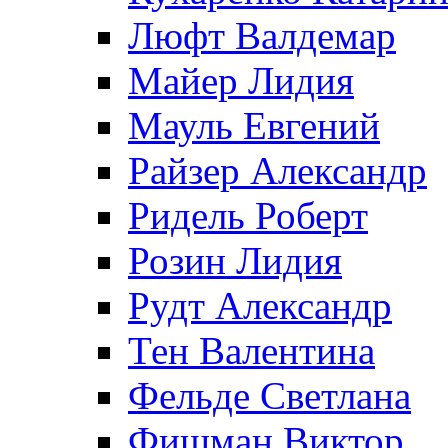
Люфт Валдемaр
Майер Лидия
Мауль Евгений
Райзер Александр
Ридель Роберт
Розин Лидия
Рудт Александр
Тен Валентина
Фельде Светлана
Фишман Виктор