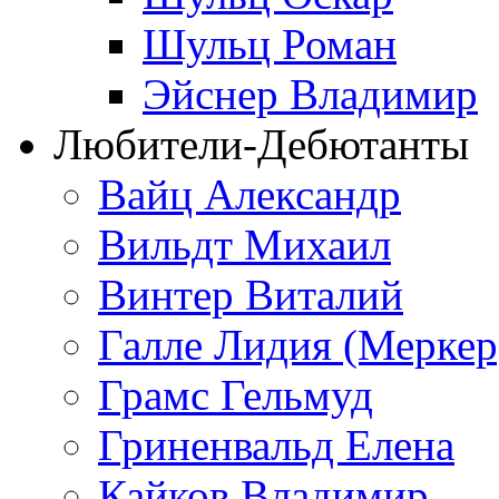
Шульц Роман
Эйснер Владимир
Любители-Дебютанты
Вайц Александр
Вильдт Михаил
Винтер Виталий
Галле Лидия (Меркер
Грамс Гельмуд
Гриненвальд Елена
Кайков Владимир