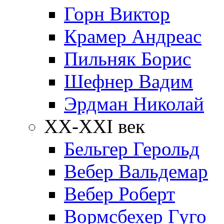
Горн Виктор
Крамер Андреас
Пильняк Борис
Шефнер Вадим
Эрдман Николай
ХХ-XXI век
Бельгер Герольд
Вебер Вальдемар
Вебер Роберт
Вормсбехер Гуго