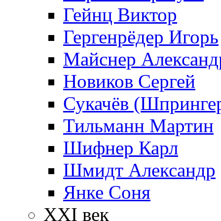
Гейнц Виктор
Гергенрёдер Игорь
Майснер Александ
Новиков Сергей
Сукачёв (Шпрингер
Тильманн Мартин
Шифнер Карл
Шмидт Александр
Янке Соня
XXI век