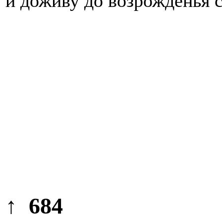
и доживу до возрожденья 
↑ 684