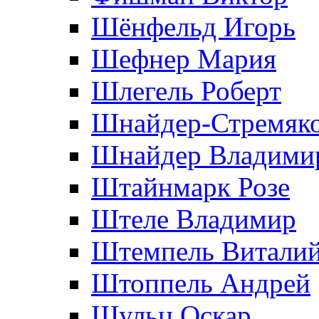
Шёнфельд Игорь
Шефнер Мария
Шлегель Роберт
Шнайдер-Стремяко
Шнайдер Владими
Штайнмарк Розe
Штеле Владимир
Штемпель Витали
Штоппель Андрей
Шульц Оскар