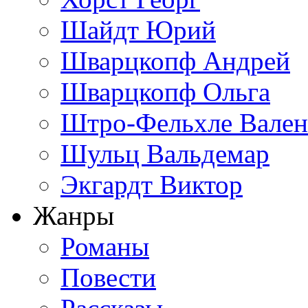
Шайдт Юрий
Шварцкопф Андрей
Шварцкопф Ольга
Штро-Фельхле Вален
Шульц Вальдемар
Экгардт Виктор
Жанры
Романы
Повести