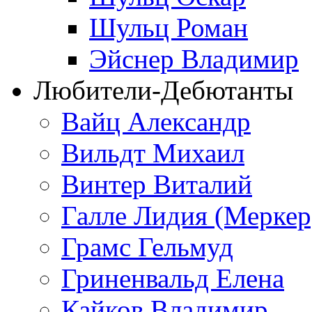
Шульц Роман
Эйснер Владимир
Любители-Дебютанты
Вайц Александр
Вильдт Михаил
Винтер Виталий
Галле Лидия (Меркер
Грамс Гельмуд
Гриненвальд Елена
Кайков Владимир