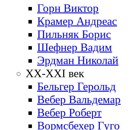
Горн Виктор
Крамер Андреас
Пильняк Борис
Шефнер Вадим
Эрдман Николай
ХХ-XXI век
Бельгер Герольд
Вебер Вальдемар
Вебер Роберт
Вормсбехер Гуго