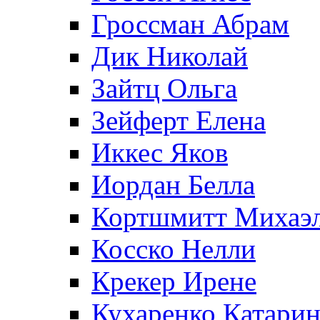
Гроссман Абрам
Дик Николай
Зайтц Ольга
Зейферт Елена
Иккес Яков
Иордан Белла
Кортшмитт Михаэ
Косско Нелли
Крекер Ирене
Кухаренко Катарин