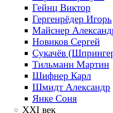
Гейнц Виктор
Гергенрёдер Игорь
Майснер Александ
Новиков Сергей
Сукачёв (Шпрингер
Тильманн Мартин
Шифнер Карл
Шмидт Александр
Янке Соня
XXI век