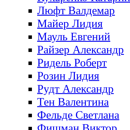
Люфт Валдемaр
Майер Лидия
Мауль Евгений
Райзер Александр
Ридель Роберт
Розин Лидия
Рудт Александр
Тен Валентина
Фельде Светлана
Фишман Виктор