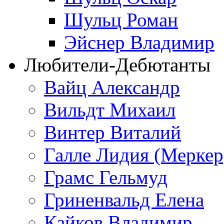
Шульц Роман
Эйснер Владимир
Любители-Дебютанты
Вайц Александр
Вильдт Михаил
Винтер Виталий
Галле Лидия (Меркер
Грамс Гельмуд
Гриненвальд Елена
Кайков Владимир