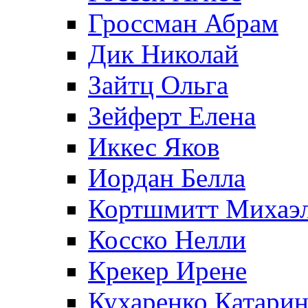
Гроссман Абрам
Дик Николай
Зайтц Ольга
Зейферт Елена
Иккес Яков
Иордан Белла
Кортшмитт Михаэ
Косско Нелли
Крекер Ирене
Кухаренко Катарин