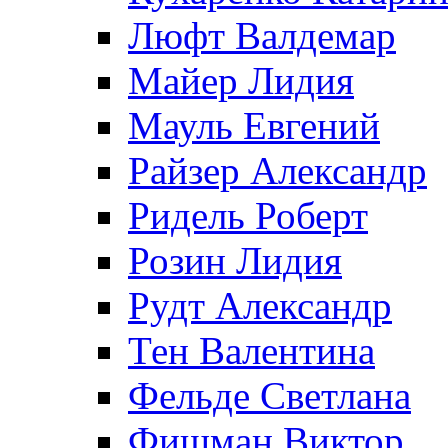
Люфт Валдемaр
Майер Лидия
Мауль Евгений
Райзер Александр
Ридель Роберт
Розин Лидия
Рудт Александр
Тен Валентина
Фельде Светлана
Фишман Виктор