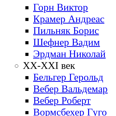
Горн Виктор
Крамер Андреас
Пильняк Борис
Шефнер Вадим
Эрдман Николай
ХХ-XXI век
Бельгер Герольд
Вебер Вальдемар
Вебер Роберт
Вормсбехер Гуго