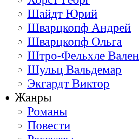
Шайдт Юрий
Шварцкопф Андрей
Шварцкопф Ольга
Штро-Фельхле Вален
Шульц Вальдемар
Экгардт Виктор
Жанры
Романы
Повести