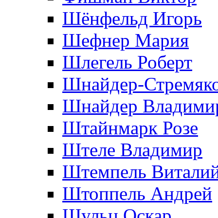
Шёнфельд Игорь
Шефнер Мария
Шлегель Роберт
Шнайдер-Стремяко
Шнайдер Владими
Штайнмарк Розe
Штеле Владимир
Штемпель Витали
Штоппель Андрей
Шульц Оскар