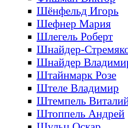
Шёнфельд Игорь
Шефнер Мария
Шлегель Роберт
Шнайдер-Стремяко
Шнайдер Владими
Штайнмарк Розe
Штеле Владимир
Штемпель Витали
Штоппель Андрей
Шульц Оскар