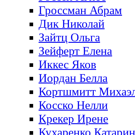
Гроссман Абрам
Дик Николай
Зайтц Ольга
Зейферт Елена
Иккес Яков
Иордан Белла
Кортшмитт Михаэ
Косско Нелли
Крекер Ирене
Кухаренко Катарин