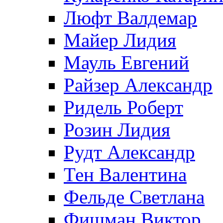
Люфт Валдемaр
Майер Лидия
Мауль Евгений
Райзер Александр
Ридель Роберт
Розин Лидия
Рудт Александр
Тен Валентина
Фельде Светлана
Фишман Виктор