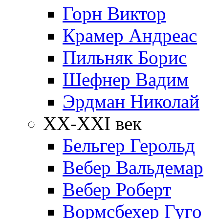
Горн Виктор
Крамер Андреас
Пильняк Борис
Шефнер Вадим
Эрдман Николай
ХХ-XXI век
Бельгер Герольд
Вебер Вальдемар
Вебер Роберт
Вормсбехер Гуго