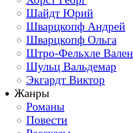
Шайдт Юрий
Шварцкопф Андрей
Шварцкопф Ольга
Штро-Фельхле Вален
Шульц Вальдемар
Экгардт Виктор
Жанры
Романы
Повести