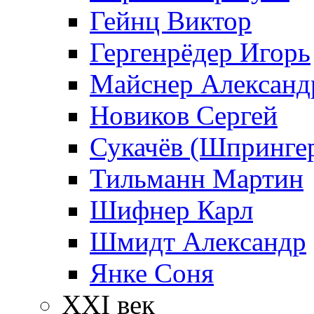
Гейнц Виктор
Гергенрёдер Игорь
Майснер Александ
Новиков Сергей
Сукачёв (Шпрингер
Тильманн Мартин
Шифнер Карл
Шмидт Александр
Янке Соня
XXI век