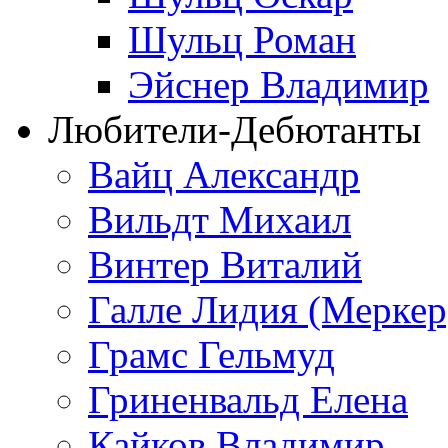
Шульц Роман
Эйснер Владимир
Любители-Дебютанты
Вайц Александр
Вильдт Михаил
Винтер Виталий
Галле Лидия (Меркер
Грамс Гельмуд
Гриненвальд Елена
Кайков Владимир