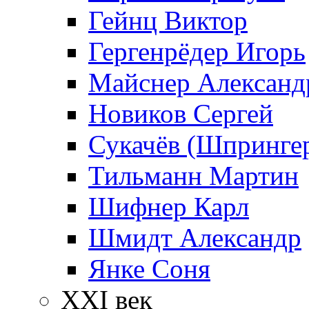
Гейнц Виктор
Гергенрёдер Игорь
Майснер Александ
Новиков Сергей
Сукачёв (Шпрингер
Тильманн Мартин
Шифнер Карл
Шмидт Александр
Янке Соня
XXI век