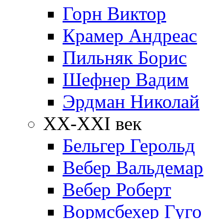
Горн Виктор
Крамер Андреас
Пильняк Борис
Шефнер Вадим
Эрдман Николай
ХХ-XXI век
Бельгер Герольд
Вебер Вальдемар
Вебер Роберт
Вормсбехер Гуго