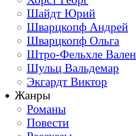
Шайдт Юрий
Шварцкопф Андрей
Шварцкопф Ольга
Штро-Фельхле Вален
Шульц Вальдемар
Экгардт Виктор
Жанры
Романы
Повести