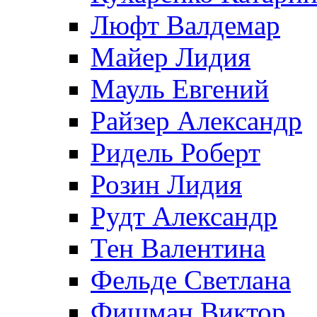
Люфт Валдемaр
Майер Лидия
Мауль Евгений
Райзер Александр
Ридель Роберт
Розин Лидия
Рудт Александр
Тен Валентина
Фельде Светлана
Фишман Виктор