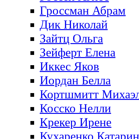
Гроссман Абрам
Дик Николай
Зайтц Ольга
Зейферт Елена
Иккес Яков
Иордан Белла
Кортшмитт Михаэ
Косско Нелли
Крекер Ирене
Кухаренко Катарин