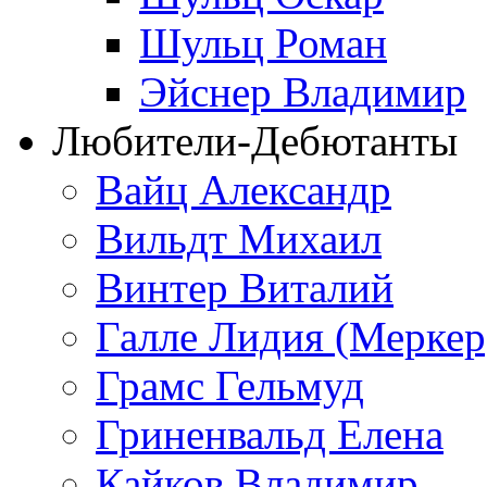
Шульц Роман
Эйснер Владимир
Любители-Дебютанты
Вайц Александр
Вильдт Михаил
Винтер Виталий
Галле Лидия (Меркер
Грамс Гельмуд
Гриненвальд Елена
Кайков Владимир