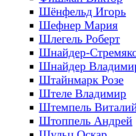
Шёнфельд Игорь
Шефнер Мария
Шлегель Роберт
Шнайдер-Стремяко
Шнайдер Владими
Штайнмарк Розe
Штеле Владимир
Штемпель Витали
Штоппель Андрей
Шульц Оскар