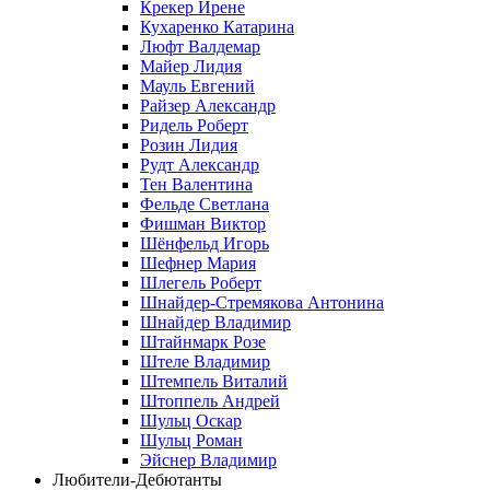
Крекер Ирене
Кухаренко Катарина
Люфт Валдемaр
Майер Лидия
Мауль Евгений
Райзер Александр
Ридель Роберт
Розин Лидия
Рудт Александр
Тен Валентина
Фельде Светлана
Фишман Виктор
Шёнфельд Игорь
Шефнер Мария
Шлегель Роберт
Шнайдер-Стремякова Антонина
Шнайдер Владимир
Штайнмарк Розe
Штеле Владимир
Штемпель Виталий
Штоппель Андрей
Шульц Оскар
Шульц Роман
Эйснер Владимир
Любители-Дебютанты