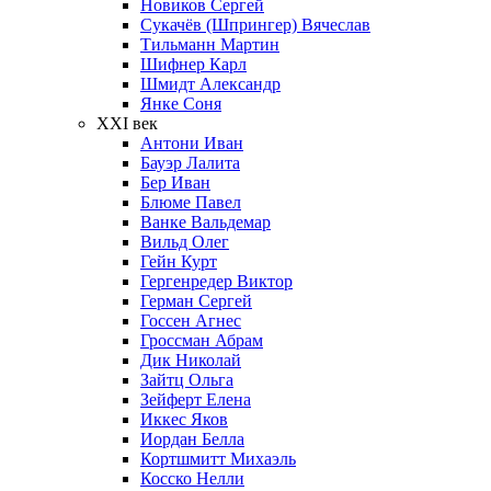
Новиков Сергей
Сукачёв (Шпрингер) Вячеслав
Тильманн Мартин
Шифнер Карл
Шмидт Александр
Янке Соня
XXI век
Антони Иван
Бауэр Лалита
Бер Иван
Блюме Павел
Ванке Вальдемар
Вильд Олег
Гейн Курт
Гергенредер Виктор
Герман Сергей
Госсен Агнес
Гроссман Абрам
Дик Николай
Зайтц Ольга
Зейферт Елена
Иккес Яков
Иордан Белла
Кортшмитт Михаэль
Косско Нелли