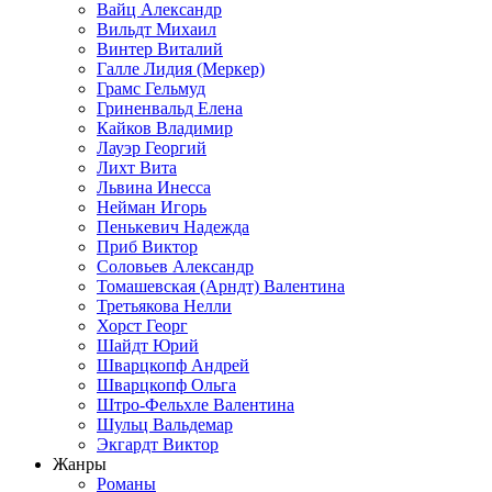
Вайц Александр
Вильдт Михаил
Винтер Виталий
Галле Лидия (Меркер)
Грамс Гельмуд
Гриненвальд Елена
Кайков Владимир
Лауэр Георгий
Лихт Вита
Львина Инесса
Нейман Игорь
Пенькевич Надежда
Приб Виктор
Соловьев Александр
Томашевская (Арндт) Валентина
Третьякова Нелли
Хорст Георг
Шайдт Юрий
Шварцкопф Андрей
Шварцкопф Ольга
Штро-Фельхле Валентина
Шульц Вальдемар
Экгардт Виктор
Жанры
Романы