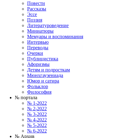
Повести
Рассказы
Эссе
Поэзия
Литературоведение
Миниатюры
Мемуары и воспоминания
Интервью
Переводы
Очерки
Публицистика
Афоризмы
Детям и подросткам
Мюнхгаузениада
Юмор и сатира
Фольклор
Философия
№ портала
№ 1-2022
№ 2-2022
№ 3-2022
№ 4-2022
№ 5-2022
№ 6-2022
№ Архив