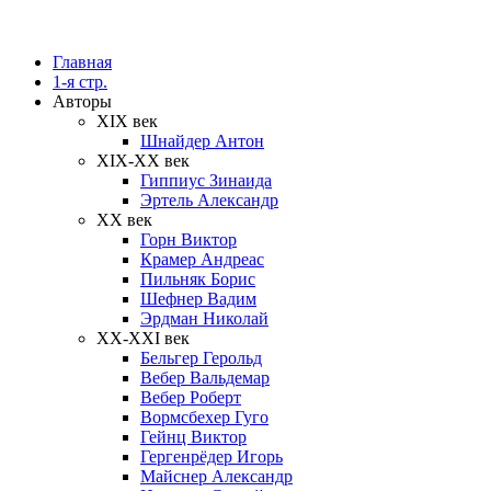
Главная
1-я стр.
Авторы
XIX век
Шнайдер Антон
XIX-XX век
Гиппиус Зинаида
Эртель Александр
XX век
Горн Виктор
Крамер Андреас
Пильняк Борис
Шефнер Вадим
Эрдман Николай
ХХ-XXI век
Бельгер Герольд
Вебер Вальдемар
Вебер Роберт
Вормсбехер Гуго
Гейнц Виктор
Гергенрёдер Игорь
Майснер Александр