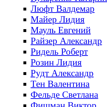
Люфт Валдемaр
Майер Лидия
Мауль Евгений
Райзер Александр
Ридель Роберт
Розин Лидия
Рудт Александр
Тен Валентина
Фельде Светлана
Фишман Виктор