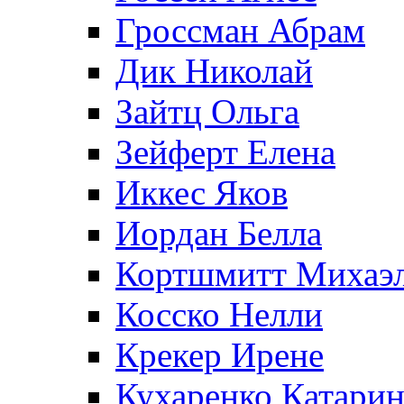
Гроссман Абрам
Дик Николай
Зайтц Ольга
Зейферт Елена
Иккес Яков
Иордан Белла
Кортшмитт Михаэ
Косско Нелли
Крекер Ирене
Кухаренко Катарин