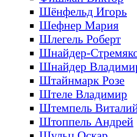
Шёнфельд Игорь
Шефнер Мария
Шлегель Роберт
Шнайдер-Стремяко
Шнайдер Владими
Штайнмарк Розe
Штеле Владимир
Штемпель Витали
Штоппель Андрей
Шульц Оскар