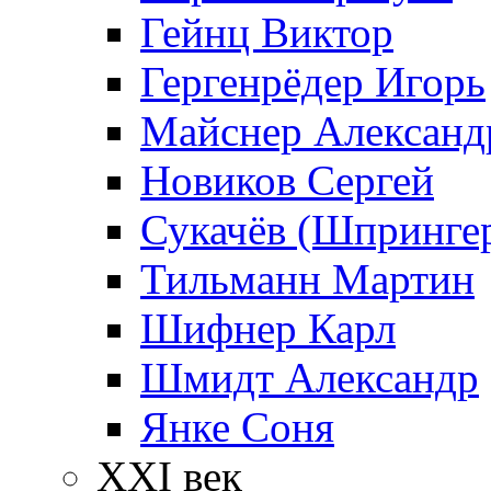
Гейнц Виктор
Гергенрёдер Игорь
Майснер Александ
Новиков Сергей
Сукачёв (Шпрингер
Тильманн Мартин
Шифнер Карл
Шмидт Александр
Янке Соня
XXI век