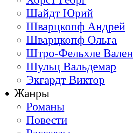
Шайдт Юрий
Шварцкопф Андрей
Шварцкопф Ольга
Штро-Фельхле Вален
Шульц Вальдемар
Экгардт Виктор
Жанры
Романы
Повести