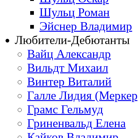
Шульц Роман
Эйснер Владимир
Любители-Дебютанты
Вайц Александр
Вильдт Михаил
Винтер Виталий
Галле Лидия (Меркер
Грамс Гельмуд
Гриненвальд Елена
Кайков Владимир