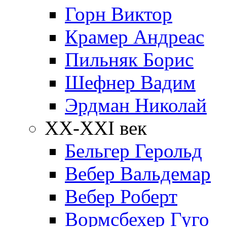
Горн Виктор
Крамер Андреас
Пильняк Борис
Шефнер Вадим
Эрдман Николай
ХХ-XXI век
Бельгер Герольд
Вебер Вальдемар
Вебер Роберт
Вормсбехер Гуго