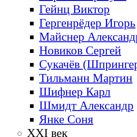
Гейнц Виктор
Гергенрёдер Игорь
Майснер Александ
Новиков Сергей
Сукачёв (Шпрингер
Тильманн Мартин
Шифнер Карл
Шмидт Александр
Янке Соня
XXI век