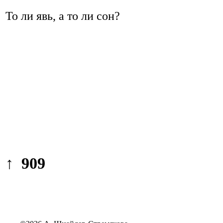
То ли явь, а то ли сон?
↑ 909