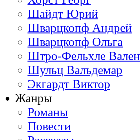
Шайдт Юрий
Шварцкопф Андрей
Шварцкопф Ольга
Штро-Фельхле Вален
Шульц Вальдемар
Экгардт Виктор
Жанры
Романы
Повести