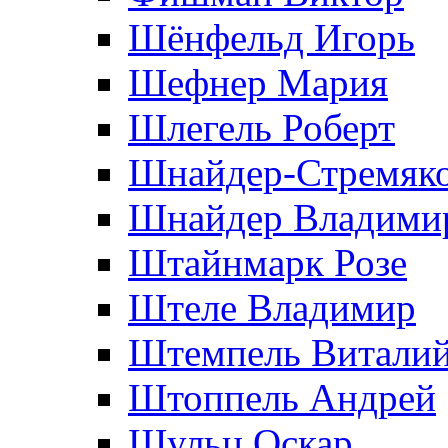
Шёнфельд Игорь
Шефнер Мария
Шлегель Роберт
Шнайдер-Стремяко
Шнайдер Владими
Штайнмарк Розe
Штеле Владимир
Штемпель Витали
Штоппель Андрей
Шульц Оскар