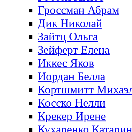
Гроссман Абрам
Дик Николай
Зайтц Ольга
Зейферт Елена
Иккес Яков
Иордан Белла
Кортшмитт Михаэ
Косско Нелли
Крекер Ирене
Кухаренко Катарин