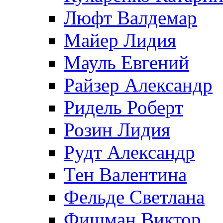
Люфт Валдемaр
Майер Лидия
Мауль Евгений
Райзер Александр
Ридель Роберт
Розин Лидия
Рудт Александр
Тен Валентина
Фельде Светлана
Фишман Виктор