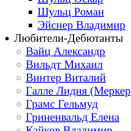
Шульц Роман
Эйснер Владимир
Любители-Дебютанты
Вайц Александр
Вильдт Михаил
Винтер Виталий
Галле Лидия (Меркер
Грамс Гельмуд
Гриненвальд Елена
Кайков Владимир