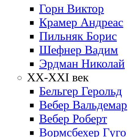
Горн Виктор
Крамер Андреас
Пильняк Борис
Шефнер Вадим
Эрдман Николай
ХХ-XXI век
Бельгер Герольд
Вебер Вальдемар
Вебер Роберт
Вормсбехер Гуго