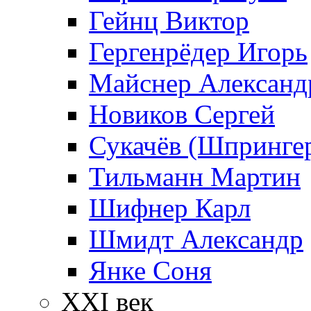
Гейнц Виктор
Гергенрёдер Игорь
Майснер Александ
Новиков Сергей
Сукачёв (Шпрингер
Тильманн Мартин
Шифнер Карл
Шмидт Александр
Янке Соня
XXI век