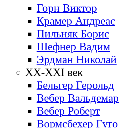
Горн Виктор
Крамер Андреас
Пильняк Борис
Шефнер Вадим
Эрдман Николай
ХХ-XXI век
Бельгер Герольд
Вебер Вальдемар
Вебер Роберт
Вормсбехер Гуго