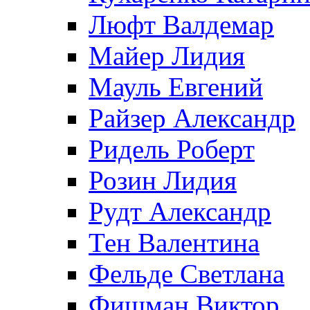
Люфт Валдемaр
Майер Лидия
Мауль Евгений
Райзер Александр
Ридель Роберт
Розин Лидия
Рудт Александр
Тен Валентина
Фельде Светлана
Фишман Виктор