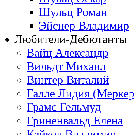
Шульц Роман
Эйснер Владимир
Любители-Дебютанты
Вайц Александр
Вильдт Михаил
Винтер Виталий
Галле Лидия (Меркер
Грамс Гельмуд
Гриненвальд Елена
Кайков Владимир