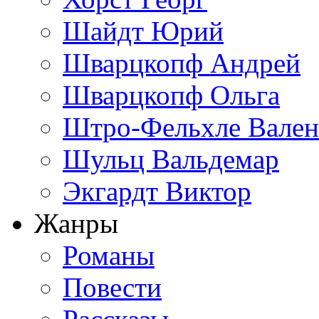
Шайдт Юрий
Шварцкопф Андрей
Шварцкопф Ольга
Штро-Фельхле Вален
Шульц Вальдемар
Экгардт Виктор
Жанры
Романы
Повести