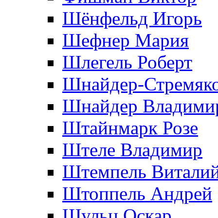
Шёнфельд Игорь
Шефнер Мария
Шлегель Роберт
Шнайдер-Стремяко
Шнайдер Владими
Штайнмарк Розe
Штеле Владимир
Штемпель Витали
Штоппель Андрей
Шульц Оскар