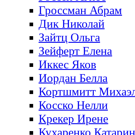
Гроссман Абрам
Дик Николай
Зайтц Ольга
Зейферт Елена
Иккес Яков
Иордан Белла
Кортшмитт Михаэ
Косско Нелли
Крекер Ирене
Кухаренко Катарин