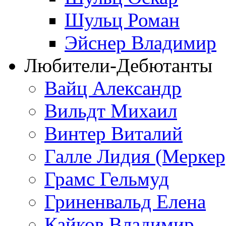
Шульц Роман
Эйснер Владимир
Любители-Дебютанты
Вайц Александр
Вильдт Михаил
Винтер Виталий
Галле Лидия (Меркер
Грамс Гельмуд
Гриненвальд Елена
Кайков Владимир