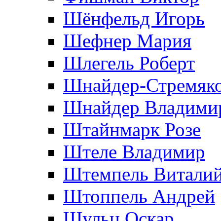
Шёнфельд Игорь
Шефнер Мария
Шлегель Роберт
Шнайдер-Стремяко
Шнайдер Владими
Штайнмарк Розe
Штеле Владимир
Штемпель Витали
Штоппель Андрей
Шульц Оскар