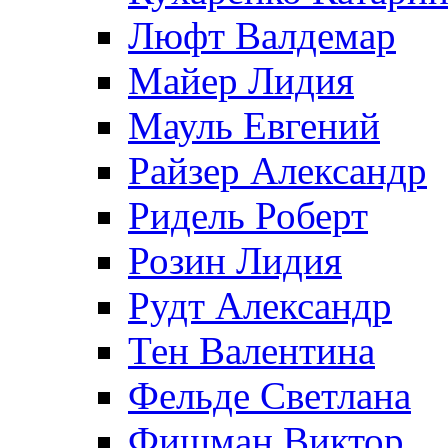
Люфт Валдемaр
Майер Лидия
Мауль Евгений
Райзер Александр
Ридель Роберт
Розин Лидия
Рудт Александр
Тен Валентина
Фельде Светлана
Фишман Виктор