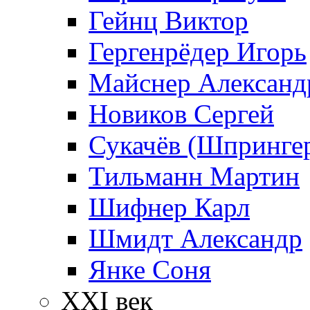
Гейнц Виктор
Гергенрёдер Игорь
Майснер Александ
Новиков Сергей
Сукачёв (Шпрингер
Тильманн Мартин
Шифнер Карл
Шмидт Александр
Янке Соня
XXI век