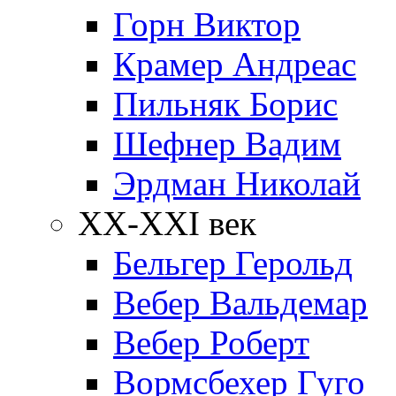
Горн Виктор
Крамер Андреас
Пильняк Борис
Шефнер Вадим
Эрдман Николай
ХХ-XXI век
Бельгер Герольд
Вебер Вальдемар
Вебер Роберт
Вормсбехер Гуго