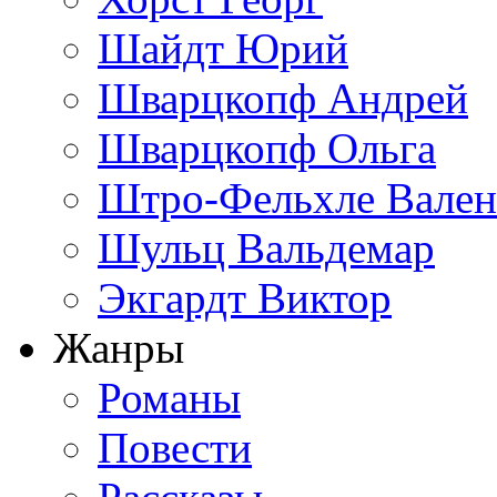
Шайдт Юрий
Шварцкопф Андрей
Шварцкопф Ольга
Штро-Фельхле Вален
Шульц Вальдемар
Экгардт Виктор
Жанры
Романы
Повести