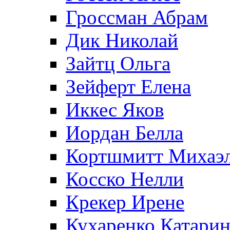
Гроссман Абрам
Дик Николай
Зайтц Ольга
Зейферт Елена
Иккес Яков
Иордан Белла
Кортшмитт Михаэ
Косско Нелли
Крекер Ирене
Кухаренко Катарин