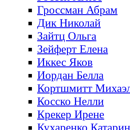
Гроссман Абрам
Дик Николай
Зайтц Ольга
Зейферт Елена
Иккес Яков
Иордан Белла
Кортшмитт Михаэ
Косско Нелли
Крекер Ирене
Кухаренко Катарин