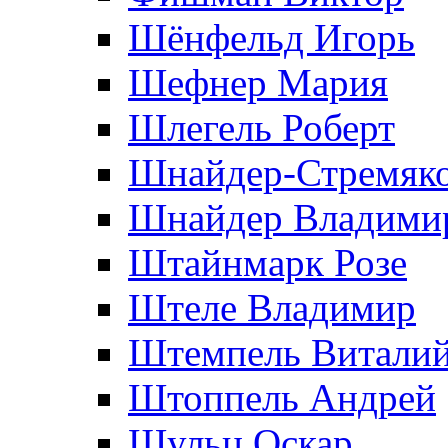
Шёнфельд Игорь
Шефнер Мария
Шлегель Роберт
Шнайдер-Стремяко
Шнайдер Владими
Штайнмарк Розe
Штеле Владимир
Штемпель Витали
Штоппель Андрей
Шульц Оскар