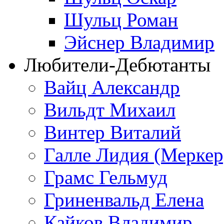
Шульц Роман
Эйснер Владимир
Любители-Дебютанты
Вайц Александр
Вильдт Михаил
Винтер Виталий
Галле Лидия (Меркер
Грамс Гельмуд
Гриненвальд Елена
Кайков Владимир