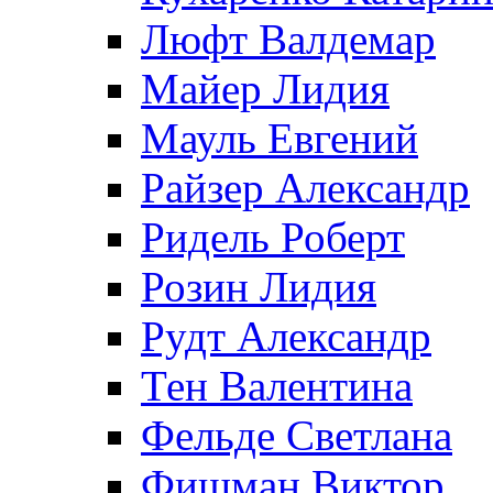
Люфт Валдемaр
Майер Лидия
Мауль Евгений
Райзер Александр
Ридель Роберт
Розин Лидия
Рудт Александр
Тен Валентина
Фельде Светлана
Фишман Виктор