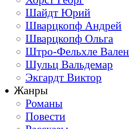
Шайдт Юрий
Шварцкопф Андрей
Шварцкопф Ольга
Штро-Фельхле Вален
Шульц Вальдемар
Экгардт Виктор
Жанры
Романы
Повести