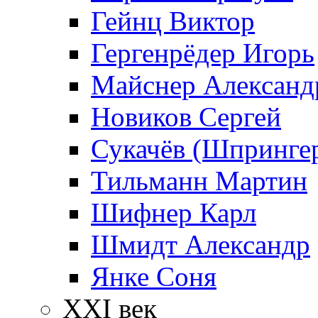
Гейнц Виктор
Гергенрёдер Игорь
Майснер Александ
Новиков Сергей
Сукачёв (Шпрингер
Тильманн Мартин
Шифнер Карл
Шмидт Александр
Янке Соня
XXI век