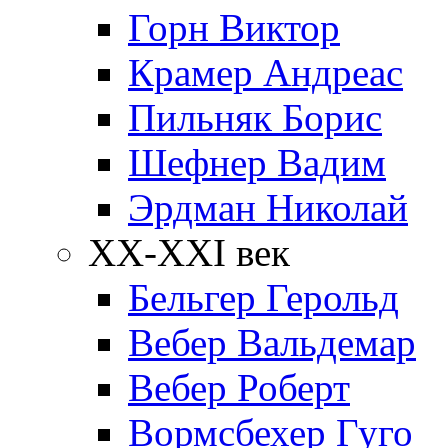
Горн Виктор
Крамер Андреас
Пильняк Борис
Шефнер Вадим
Эрдман Николай
ХХ-XXI век
Бельгер Герольд
Вебер Вальдемар
Вебер Роберт
Вормсбехер Гуго