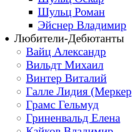
Шульц Роман
Эйснер Владимир
Любители-Дебютанты
Вайц Александр
Вильдт Михаил
Винтер Виталий
Галле Лидия (Меркер
Грамс Гельмуд
Гриненвальд Елена
Кайков Владимир