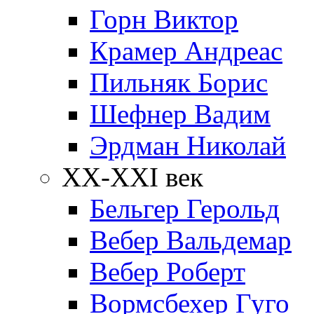
Горн Виктор
Крамер Андреас
Пильняк Борис
Шефнер Вадим
Эрдман Николай
ХХ-XXI век
Бельгер Герольд
Вебер Вальдемар
Вебер Роберт
Вормсбехер Гуго