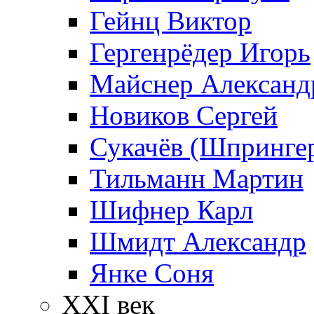
Гейнц Виктор
Гергенрёдер Игорь
Майснер Александ
Новиков Сергей
Сукачёв (Шпрингер
Тильманн Мартин
Шифнер Карл
Шмидт Александр
Янке Соня
XXI век