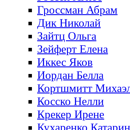
Гроссман Абрам
Дик Николай
Зайтц Ольга
Зейферт Елена
Иккес Яков
Иордан Белла
Кортшмитт Михаэ
Косско Нелли
Крекер Ирене
Кухаренко Катарин