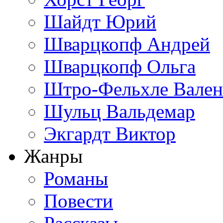
Шайдт Юрий
Шварцкопф Андрей
Шварцкопф Ольга
Штро-Фельхле Вален
Шульц Вальдемар
Экгардт Виктор
Жанры
Романы
Повести