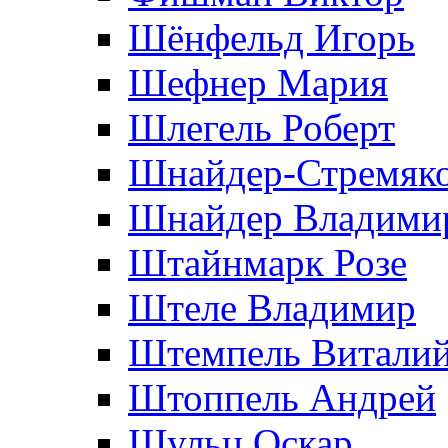
Шёнфельд Игорь
Шефнер Мария
Шлегель Роберт
Шнайдер-Стремяко
Шнайдер Владими
Штайнмарк Розe
Штеле Владимир
Штемпель Витали
Штоппель Андрей
Шульц Оскар