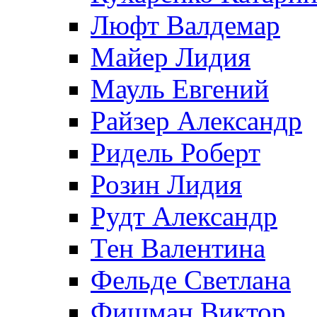
Люфт Валдемaр
Майер Лидия
Мауль Евгений
Райзер Александр
Ридель Роберт
Розин Лидия
Рудт Александр
Тен Валентина
Фельде Светлана
Фишман Виктор