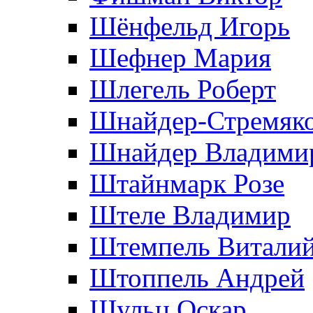
Шёнфельд Игорь
Шефнер Мария
Шлегель Роберт
Шнайдер-Стремяко
Шнайдер Владими
Штайнмарк Розe
Штеле Владимир
Штемпель Витали
Штоппель Андрей
Шульц Оскар