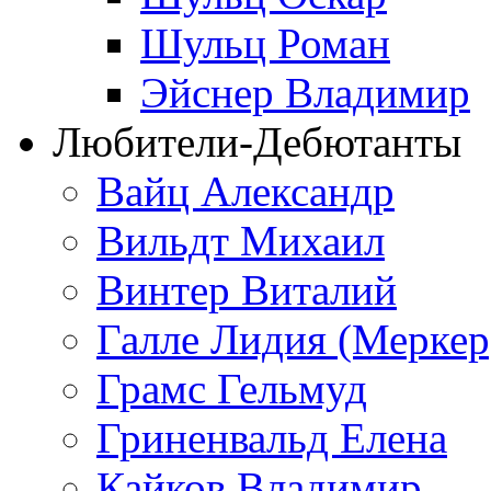
Шульц Роман
Эйснер Владимир
Любители-Дебютанты
Вайц Александр
Вильдт Михаил
Винтер Виталий
Галле Лидия (Меркер
Грамс Гельмуд
Гриненвальд Елена
Кайков Владимир