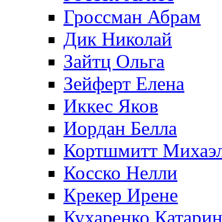
Гроссман Абрам
Дик Николай
Зайтц Ольга
Зейферт Елена
Иккес Яков
Иордан Белла
Кортшмитт Михаэ
Косско Нелли
Крекер Ирене
Кухаренко Катарин