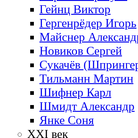
Гейнц Виктор
Гергенрёдер Игорь
Майснер Александ
Новиков Сергей
Сукачёв (Шпрингер
Тильманн Мартин
Шифнер Карл
Шмидт Александр
Янке Соня
XXI век