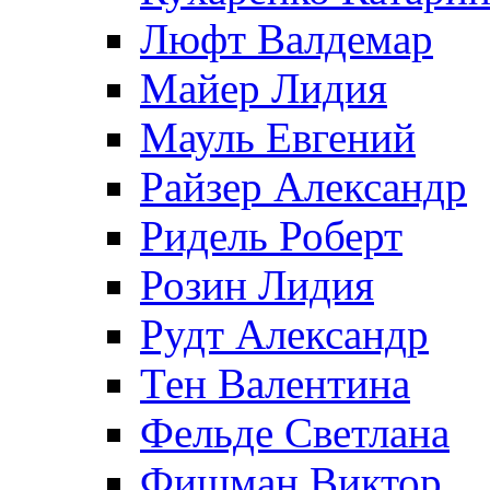
Люфт Валдемaр
Майер Лидия
Мауль Евгений
Райзер Александр
Ридель Роберт
Розин Лидия
Рудт Александр
Тен Валентина
Фельде Светлана
Фишман Виктор