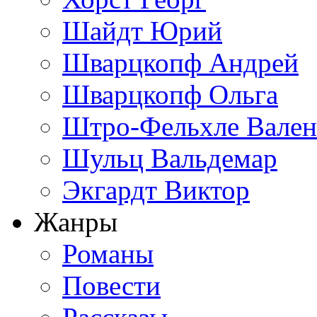
Шайдт Юрий
Шварцкопф Андрей
Шварцкопф Ольга
Штро-Фельхле Вален
Шульц Вальдемар
Экгардт Виктор
Жанры
Романы
Повести