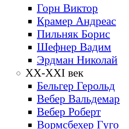
Горн Виктор
Крамер Андреас
Пильняк Борис
Шефнер Вадим
Эрдман Николай
ХХ-XXI век
Бельгер Герольд
Вебер Вальдемар
Вебер Роберт
Вормсбехер Гуго