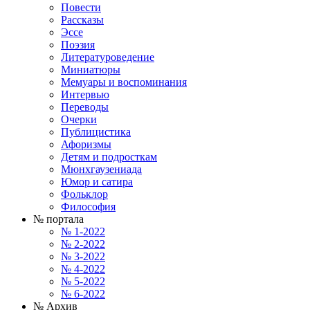
Повести
Рассказы
Эссе
Поэзия
Литературоведение
Миниатюры
Мемуары и воспоминания
Интервью
Переводы
Очерки
Публицистика
Афоризмы
Детям и подросткам
Мюнхгаузениада
Юмор и сатира
Фольклор
Философия
№ портала
№ 1-2022
№ 2-2022
№ 3-2022
№ 4-2022
№ 5-2022
№ 6-2022
№ Архив