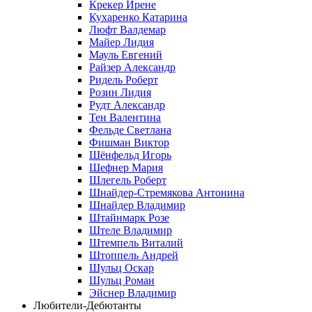
Крекер Ирене
Кухаренко Катарина
Люфт Валдемaр
Майер Лидия
Мауль Евгений
Райзер Александр
Ридель Роберт
Розин Лидия
Рудт Александр
Тен Валентина
Фельде Светлана
Фишман Виктор
Шёнфельд Игорь
Шефнер Мария
Шлегель Роберт
Шнайдер-Стремякова Антонина
Шнайдер Владимир
Штайнмарк Розe
Штеле Владимир
Штемпель Виталий
Штоппель Андрей
Шульц Оскар
Шульц Роман
Эйснер Владимир
Любители-Дебютанты