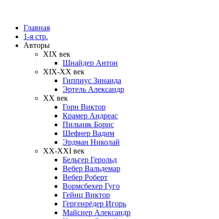
Главная
1-я стр.
Авторы
XIX век
Шнайдер Антон
XIX-XX век
Гиппиус Зинаида
Эртель Александр
XX век
Горн Виктор
Крамер Андреас
Пильняк Борис
Шефнер Вадим
Эрдман Николай
ХХ-XXI век
Бельгер Герольд
Вебер Вальдемар
Вебер Роберт
Вормсбехер Гуго
Гейнц Виктор
Гергенрёдер Игорь
Майснер Александр