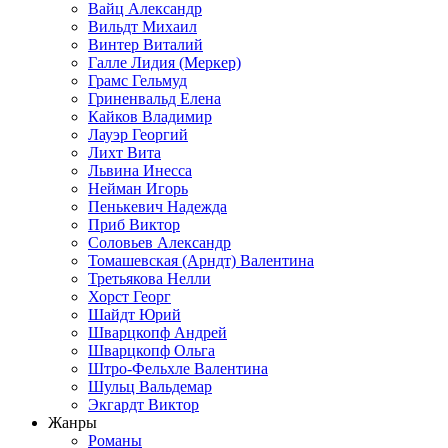
Вайц Александр
Вильдт Михаил
Винтер Виталий
Галле Лидия (Меркер)
Грамс Гельмуд
Гриненвальд Елена
Кайков Владимир
Лауэр Георгий
Лихт Вита
Львина Инесса
Нейман Игорь
Пенькевич Надежда
Приб Виктор
Соловьев Александр
Томашевская (Арндт) Валентина
Третьякова Нелли
Хорст Георг
Шайдт Юрий
Шварцкопф Андрей
Шварцкопф Ольга
Штро-Фельхле Валентина
Шульц Вальдемар
Экгардт Виктор
Жанры
Романы