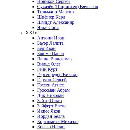
Новиков Сергей
Сукачёв (Шпрингер) Вячеслав
Тильманн Мартин
Шифнер Карл
Шмидт Александр
Янке Соня
XXI век
Антони Иван
Бауэр Лалита
Бер Иван
Блюме Павел
Ванке Вальдемар
Вильд Олег
Гейн Курт
Гергенредер Виктор
Герман Сергей
Госсен Агнес
Гроссман Абрам
Дик Николай
Зайтц Ольга
Зейферт Елена
Иккес Яков
Иордан Белла
Кортшмитт Михаэль
Косско Нелли