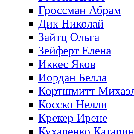
Гроссман Абрам
Дик Николай
Зайтц Ольга
Зейферт Елена
Иккес Яков
Иордан Белла
Кортшмитт Михаэ
Косско Нелли
Крекер Ирене
Кухаренко Катарин