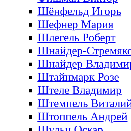
Шёнфельд Игорь
Шефнер Мария
Шлегель Роберт
Шнайдер-Стремяко
Шнайдер Владими
Штайнмарк Розe
Штеле Владимир
Штемпель Витали
Штоппель Андрей
Шульц Оскар