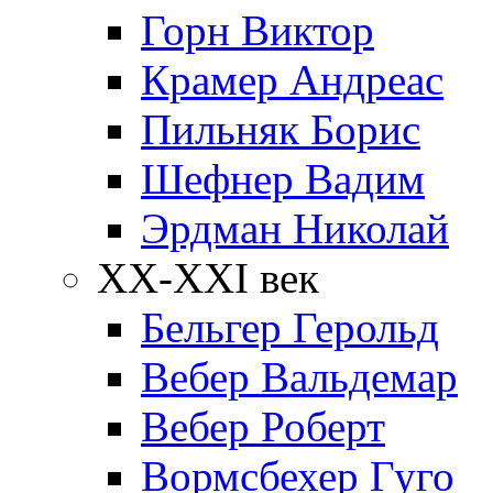
Горн Виктор
Крамер Андреас
Пильняк Борис
Шефнер Вадим
Эрдман Николай
ХХ-XXI век
Бельгер Герольд
Вебер Вальдемар
Вебер Роберт
Вормсбехер Гуго