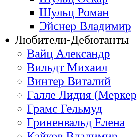
Шульц Роман
Эйснер Владимир
Любители-Дебютанты
Вайц Александр
Вильдт Михаил
Винтер Виталий
Галле Лидия (Меркер
Грамс Гельмуд
Гриненвальд Елена
Кайков Владимир