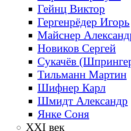
Гейнц Виктор
Гергенрёдер Игорь
Майснер Александ
Новиков Сергей
Сукачёв (Шпрингер
Тильманн Мартин
Шифнер Карл
Шмидт Александр
Янке Соня
XXI век