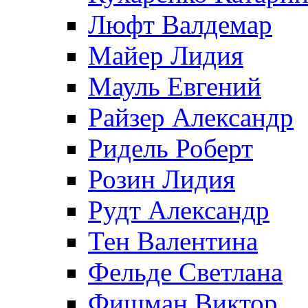
Люфт Валдемaр
Майер Лидия
Мауль Евгений
Райзер Александр
Ридель Роберт
Розин Лидия
Рудт Александр
Тен Валентина
Фельде Светлана
Фишман Виктор