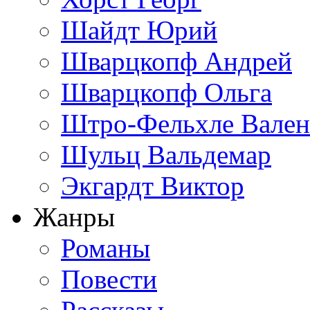
Шайдт Юрий
Шварцкопф Андрей
Шварцкопф Ольга
Штро-Фельхле Вален
Шульц Вальдемар
Экгардт Виктор
Жанры
Романы
Повести