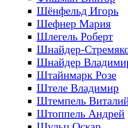
Шёнфельд Игорь
Шефнер Мария
Шлегель Роберт
Шнайдер-Стремяко
Шнайдер Владими
Штайнмарк Розe
Штеле Владимир
Штемпель Витали
Штоппель Андрей
Шульц Оскар