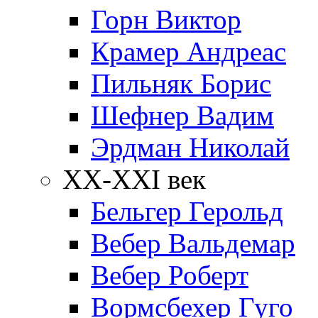
Горн Виктор
Крамер Андреас
Пильняк Борис
Шефнер Вадим
Эрдман Николай
ХХ-XXI век
Бельгер Герольд
Вебер Вальдемар
Вебер Роберт
Вормсбехер Гуго