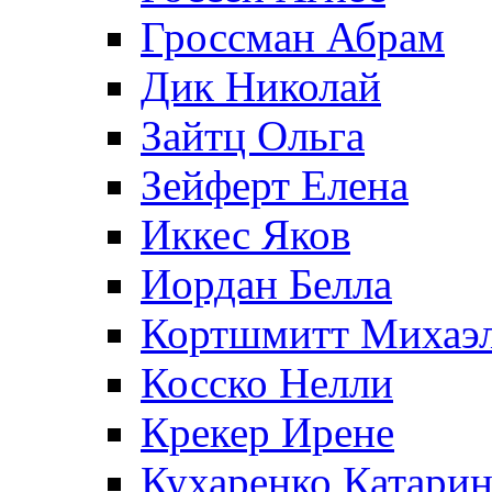
Гроссман Абрам
Дик Николай
Зайтц Ольга
Зейферт Елена
Иккес Яков
Иордан Белла
Кортшмитт Михаэ
Косско Нелли
Крекер Ирене
Кухаренко Катарин