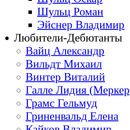
Шульц Роман
Эйснер Владимир
Любители-Дебютанты
Вайц Александр
Вильдт Михаил
Винтер Виталий
Галле Лидия (Меркер
Грамс Гельмуд
Гриненвальд Елена
Кайков Владимир