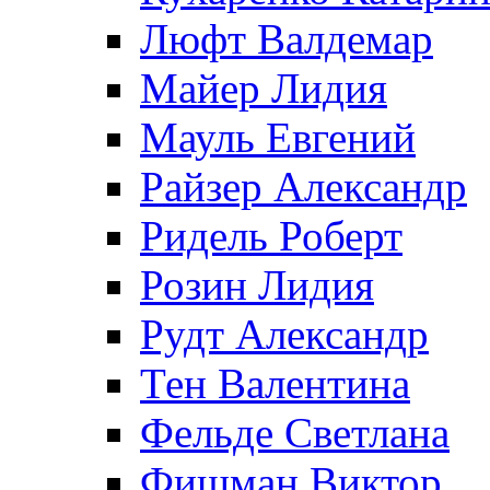
Люфт Валдемaр
Майер Лидия
Мауль Евгений
Райзер Александр
Ридель Роберт
Розин Лидия
Рудт Александр
Тен Валентина
Фельде Светлана
Фишман Виктор