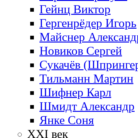
Гейнц Виктор
Гергенрёдер Игорь
Майснер Александ
Новиков Сергей
Сукачёв (Шпрингер
Тильманн Мартин
Шифнер Карл
Шмидт Александр
Янке Соня
XXI век