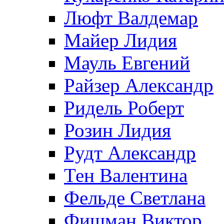
Люфт Валдемaр
Майер Лидия
Мауль Евгений
Райзер Александр
Ридель Роберт
Розин Лидия
Рудт Александр
Тен Валентина
Фельде Светлана
Фишман Виктор