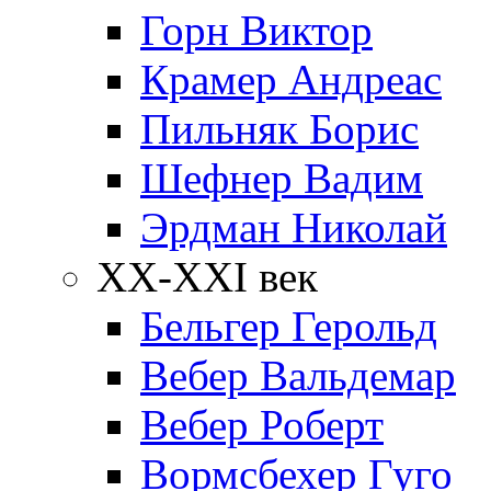
Горн Виктор
Крамер Андреас
Пильняк Борис
Шефнер Вадим
Эрдман Николай
ХХ-XXI век
Бельгер Герольд
Вебер Вальдемар
Вебер Роберт
Вормсбехер Гуго