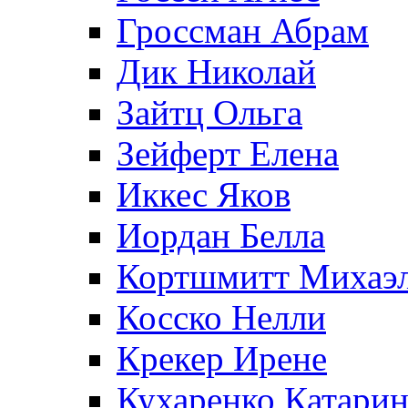
Гроссман Абрам
Дик Николай
Зайтц Ольга
Зейферт Елена
Иккес Яков
Иордан Белла
Кортшмитт Михаэ
Косско Нелли
Крекер Ирене
Кухаренко Катарин