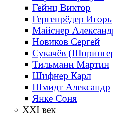
Гейнц Виктор
Гергенрёдер Игорь
Майснер Александ
Новиков Сергей
Сукачёв (Шпрингер
Тильманн Мартин
Шифнер Карл
Шмидт Александр
Янке Соня
XXI век