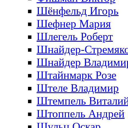
Шёнфельд Игорь
Шефнер Мария
Шлегель Роберт
Шнайдер-Стремяко
Шнайдер Владими
Штайнмарк Розe
Штеле Владимир
Штемпель Витали
Штоппель Андрей
Шульц Оскар