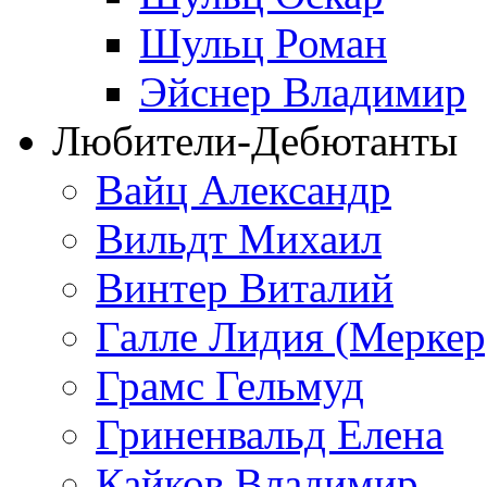
Шульц Роман
Эйснер Владимир
Любители-Дебютанты
Вайц Александр
Вильдт Михаил
Винтер Виталий
Галле Лидия (Меркер
Грамс Гельмуд
Гриненвальд Елена
Кайков Владимир