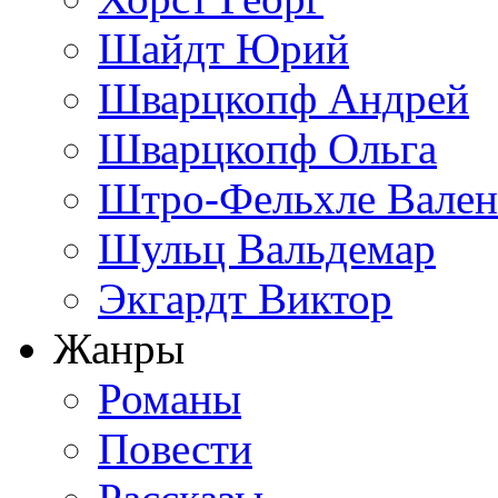
Шайдт Юрий
Шварцкопф Андрей
Шварцкопф Ольга
Штро-Фельхле Вален
Шульц Вальдемар
Экгардт Виктор
Жанры
Романы
Повести