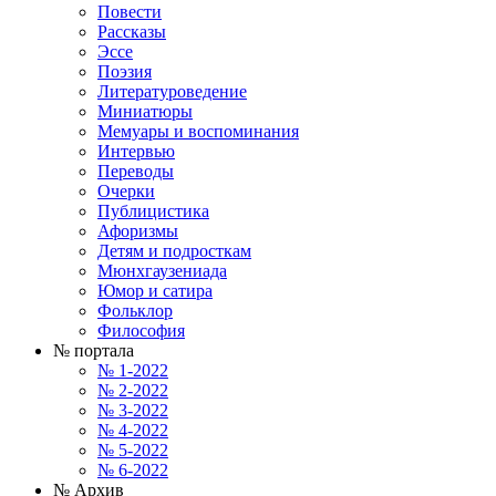
Повести
Рассказы
Эссе
Поэзия
Литературоведение
Миниатюры
Мемуары и воспоминания
Интервью
Переводы
Очерки
Публицистика
Афоризмы
Детям и подросткам
Мюнхгаузениада
Юмор и сатира
Фольклор
Философия
№ портала
№ 1-2022
№ 2-2022
№ 3-2022
№ 4-2022
№ 5-2022
№ 6-2022
№ Архив