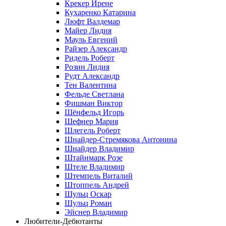
Крекер Ирене
Кухаренко Катарина
Люфт Валдемaр
Майер Лидия
Мауль Евгений
Райзер Александр
Ридель Роберт
Розин Лидия
Рудт Александр
Тен Валентина
Фельде Светлана
Фишман Виктор
Шёнфельд Игорь
Шефнер Мария
Шлегель Роберт
Шнайдер-Стремякова Антонина
Шнайдер Владимир
Штайнмарк Розe
Штеле Владимир
Штемпель Виталий
Штоппель Андрей
Шульц Оскар
Шульц Роман
Эйснер Владимир
Любители-Дебютанты