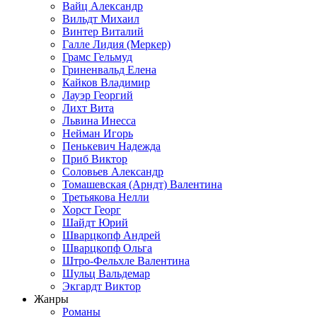
Вайц Александр
Вильдт Михаил
Винтер Виталий
Галле Лидия (Меркер)
Грамс Гельмуд
Гриненвальд Елена
Кайков Владимир
Лауэр Георгий
Лихт Вита
Львина Инесса
Нейман Игорь
Пенькевич Надежда
Приб Виктор
Соловьев Александр
Томашевская (Арндт) Валентина
Третьякова Нелли
Хорст Георг
Шайдт Юрий
Шварцкопф Андрей
Шварцкопф Ольга
Штро-Фельхле Валентина
Шульц Вальдемар
Экгардт Виктор
Жанры
Романы