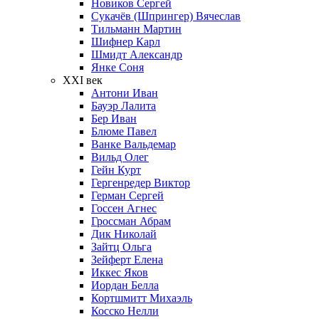
Новиков Сергей
Сукачёв (Шпрингер) Вячеслав
Тильманн Мартин
Шифнер Карл
Шмидт Александр
Янке Соня
XXI век
Антони Иван
Бауэр Лалита
Бер Иван
Блюме Павел
Ванке Вальдемар
Вильд Олег
Гейн Курт
Гергенредер Виктор
Герман Сергей
Госсен Агнес
Гроссман Абрам
Дик Николай
Зайтц Ольга
Зейферт Елена
Иккес Яков
Иордан Белла
Кортшмитт Михаэль
Косско Нелли