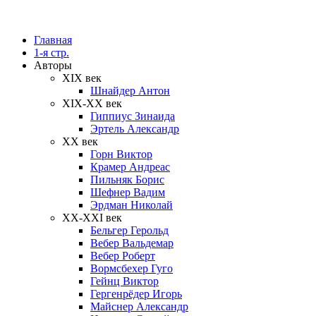
Главная
1-я стр.
Авторы
XIX век
Шнайдер Антон
XIX-XX век
Гиппиус Зинаида
Эртель Александр
XX век
Горн Виктор
Крамер Андреас
Пильняк Борис
Шефнер Вадим
Эрдман Николай
ХХ-XXI век
Бельгер Герольд
Вебер Вальдемар
Вебер Роберт
Вормсбехер Гуго
Гейнц Виктор
Гергенрёдер Игорь
Майснер Александр