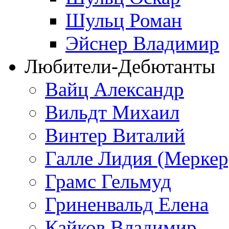
Шульц Роман
Эйснер Владимир
Любители-Дебютанты
Вайц Александр
Вильдт Михаил
Винтер Виталий
Галле Лидия (Меркер
Грамс Гельмуд
Гриненвальд Елена
Кайков Владимир