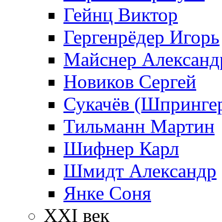
Гейнц Виктор
Гергенрёдер Игорь
Майснер Александ
Новиков Сергей
Сукачёв (Шпрингер
Тильманн Мартин
Шифнер Карл
Шмидт Александр
Янке Соня
XXI век