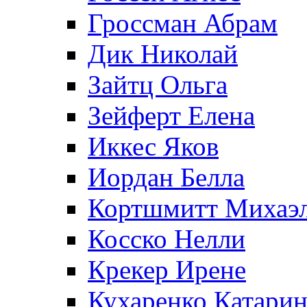
Гроссман Абрам
Дик Николай
Зайтц Ольга
Зейферт Елена
Иккес Яков
Иордан Белла
Кортшмитт Михаэ
Косско Нелли
Крекер Ирене
Кухаренко Катарин