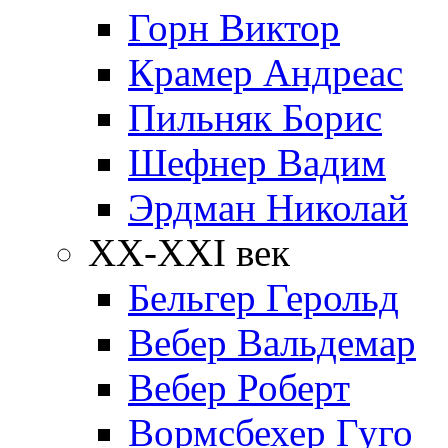
Горн Виктор
Крамер Андреас
Пильняк Борис
Шефнер Вадим
Эрдман Николай
ХХ-XXI век
Бельгер Герольд
Вебер Вальдемар
Вебер Роберт
Вормсбехер Гуго