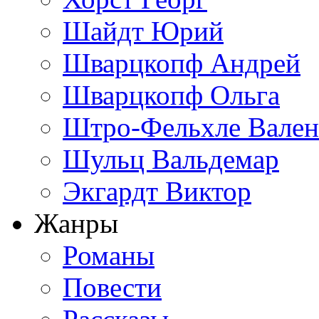
Шайдт Юрий
Шварцкопф Андрей
Шварцкопф Ольга
Штро-Фельхле Вален
Шульц Вальдемар
Экгардт Виктор
Жанры
Романы
Повести