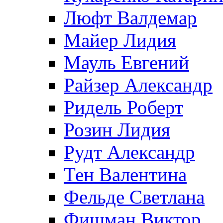
Люфт Валдемaр
Майер Лидия
Мауль Евгений
Райзер Александр
Ридель Роберт
Розин Лидия
Рудт Александр
Тен Валентина
Фельде Светлана
Фишман Виктор