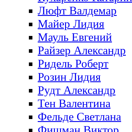
Люфт Валдемaр
Майер Лидия
Мауль Евгений
Райзер Александр
Ридель Роберт
Розин Лидия
Рудт Александр
Тен Валентина
Фельде Светлана
Фишман Виктор