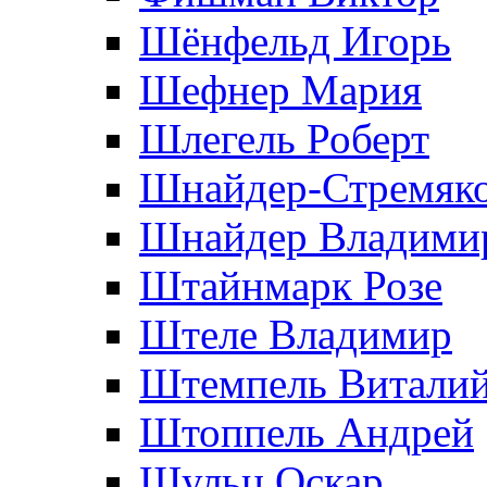
Шёнфельд Игорь
Шефнер Мария
Шлегель Роберт
Шнайдер-Стремяко
Шнайдер Владими
Штайнмарк Розe
Штеле Владимир
Штемпель Витали
Штоппель Андрей
Шульц Оскар