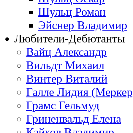
Шульц Роман
Эйснер Владимир
Любители-Дебютанты
Вайц Александр
Вильдт Михаил
Винтер Виталий
Галле Лидия (Меркер
Грамс Гельмуд
Гриненвальд Елена
Кайков Владимир