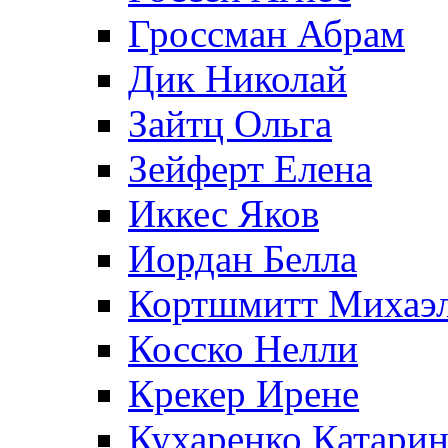
Гроссман Абрам
Дик Николай
Зайтц Ольга
Зейферт Елена
Иккес Яков
Иордан Белла
Кортшмитт Михаэ
Косско Нелли
Крекер Ирене
Кухаренко Катарин