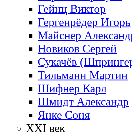
Гейнц Виктор
Гергенрёдер Игорь
Майснер Александ
Новиков Сергей
Сукачёв (Шпрингер
Тильманн Мартин
Шифнер Карл
Шмидт Александр
Янке Соня
XXI век