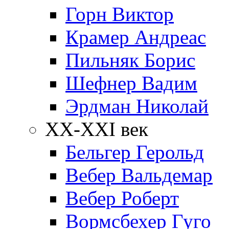
Горн Виктор
Крамер Андреас
Пильняк Борис
Шефнер Вадим
Эрдман Николай
ХХ-XXI век
Бельгер Герольд
Вебер Вальдемар
Вебер Роберт
Вормсбехер Гуго