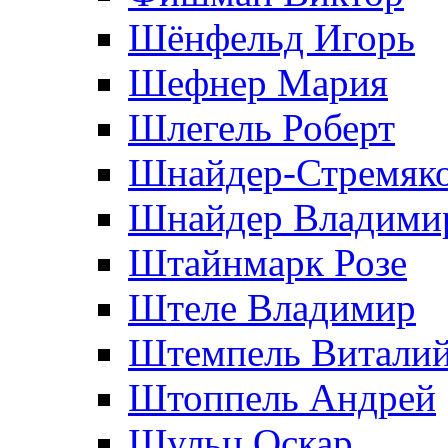
Шёнфельд Игорь
Шефнер Мария
Шлегель Роберт
Шнайдер-Стремяко
Шнайдер Владими
Штайнмарк Розe
Штеле Владимир
Штемпель Витали
Штоппель Андрей
Шульц Оскар