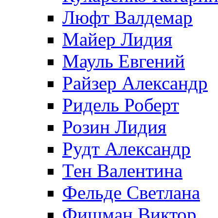
Люфт Валдемaр
Майер Лидия
Мауль Евгений
Райзер Александр
Ридель Роберт
Розин Лидия
Рудт Александр
Тен Валентина
Фельде Светлана
Фишман Виктор