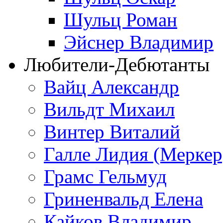
Шульц Роман
Эйснер Владимир
Любители-Дебютанты
Вайц Александр
Вильдт Михаил
Винтер Виталий
Галле Лидия (Меркер
Грамс Гельмуд
Гриненвальд Елена
Кайков Владимир