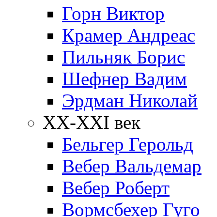
Горн Виктор
Крамер Андреас
Пильняк Борис
Шефнер Вадим
Эрдман Николай
ХХ-XXI век
Бельгер Герольд
Вебер Вальдемар
Вебер Роберт
Вормсбехер Гуго