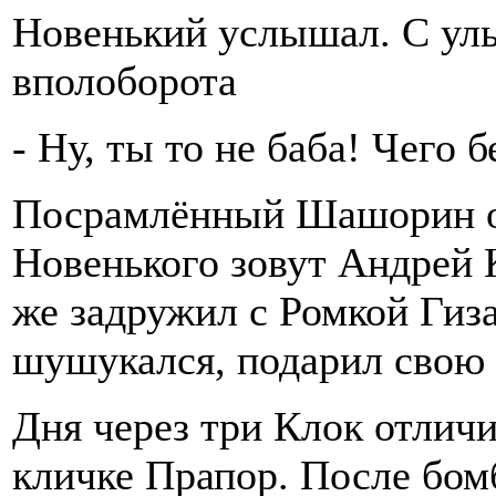
Новенький услышал. С ул
вполоборота
- Ну, ты то не баба! Чего
Посрамлённый Шашорин от
Новенького зовут Андрей К
же задружил с Ромкой Гиз
шушукался, подарил свою 
Дня через три Клок отличи
кличке Прапор. После бом