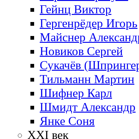
Гейнц Виктор
Гергенрёдер Игорь
Майснер Александ
Новиков Сергей
Сукачёв (Шпрингер
Тильманн Мартин
Шифнер Карл
Шмидт Александр
Янке Соня
XXI век