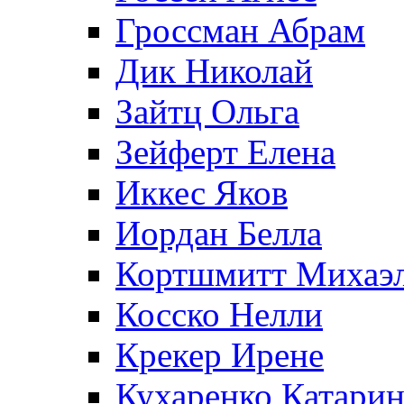
Гроссман Абрам
Дик Николай
Зайтц Ольга
Зейферт Елена
Иккес Яков
Иордан Белла
Кортшмитт Михаэ
Косско Нелли
Крекер Ирене
Кухаренко Катарин