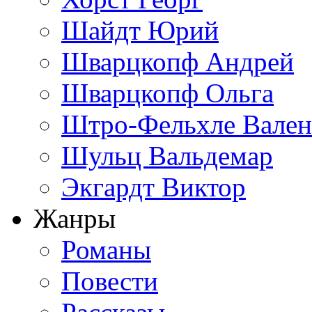
Шайдт Юрий
Шварцкопф Андрей
Шварцкопф Ольга
Штро-Фельхле Вален
Шульц Вальдемар
Экгардт Виктор
Жанры
Романы
Повести