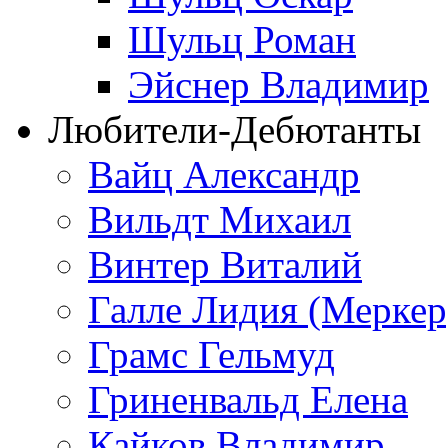
Шульц Роман
Эйснер Владимир
Любители-Дебютанты
Вайц Александр
Вильдт Михаил
Винтер Виталий
Галле Лидия (Меркер
Грамс Гельмуд
Гриненвальд Елена
Кайков Владимир