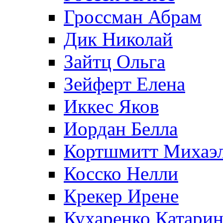
Гроссман Абрам
Дик Николай
Зайтц Ольга
Зейферт Елена
Иккес Яков
Иордан Белла
Кортшмитт Михаэ
Косско Нелли
Крекер Ирене
Кухаренко Катарин