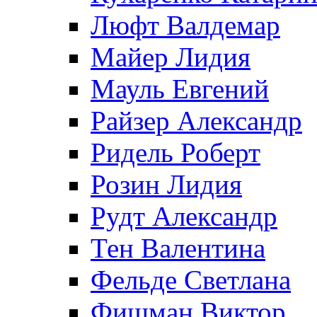
Люфт Валдемaр
Майер Лидия
Мауль Евгений
Райзер Александр
Ридель Роберт
Розин Лидия
Рудт Александр
Тен Валентина
Фельде Светлана
Фишман Виктор