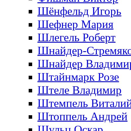
Шёнфельд Игорь
Шефнер Мария
Шлегель Роберт
Шнайдер-Стремяко
Шнайдер Владими
Штайнмарк Розe
Штеле Владимир
Штемпель Витали
Штоппель Андрей
Шульц Оскар