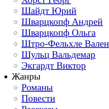
Шайдт Юрий
Шварцкопф Андрей
Шварцкопф Ольга
Штро-Фельхле Вален
Шульц Вальдемар
Экгардт Виктор
Жанры
Романы
Повести