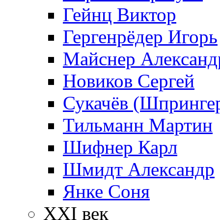
Гейнц Виктор
Гергенрёдер Игорь
Майснер Александ
Новиков Сергей
Сукачёв (Шпрингер
Тильманн Мартин
Шифнер Карл
Шмидт Александр
Янке Соня
XXI век