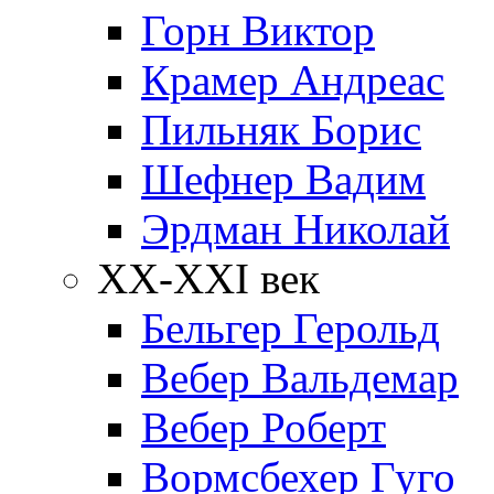
Горн Виктор
Крамер Андреас
Пильняк Борис
Шефнер Вадим
Эрдман Николай
ХХ-XXI век
Бельгер Герольд
Вебер Вальдемар
Вебер Роберт
Вормсбехер Гуго