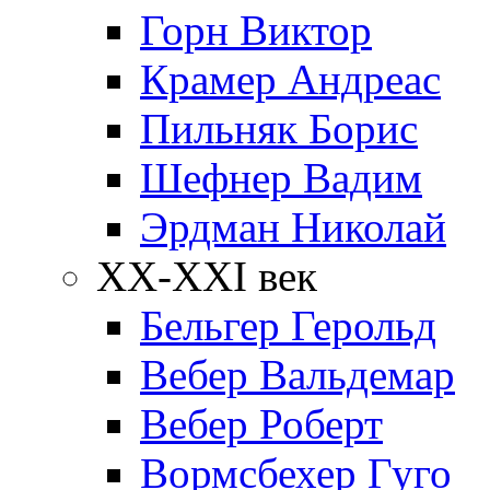
Горн Виктор
Крамер Андреас
Пильняк Борис
Шефнер Вадим
Эрдман Николай
ХХ-XXI век
Бельгер Герольд
Вебер Вальдемар
Вебер Роберт
Вормсбехер Гуго