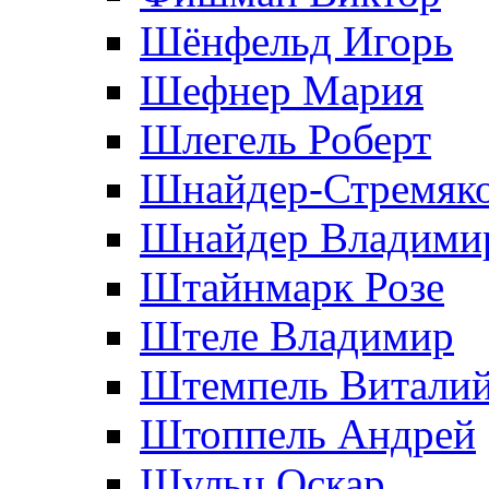
Шёнфельд Игорь
Шефнер Мария
Шлегель Роберт
Шнайдер-Стремяко
Шнайдер Владими
Штайнмарк Розe
Штеле Владимир
Штемпель Витали
Штоппель Андрей
Шульц Оскар