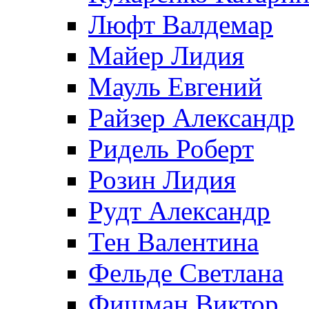
Люфт Валдемaр
Майер Лидия
Мауль Евгений
Райзер Александр
Ридель Роберт
Розин Лидия
Рудт Александр
Тен Валентина
Фельде Светлана
Фишман Виктор