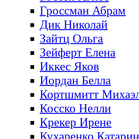
Гроссман Абрам
Дик Николай
Зайтц Ольга
Зейферт Елена
Иккес Яков
Иордан Белла
Кортшмитт Михаэ
Косско Нелли
Крекер Ирене
Кухаренко Катарин