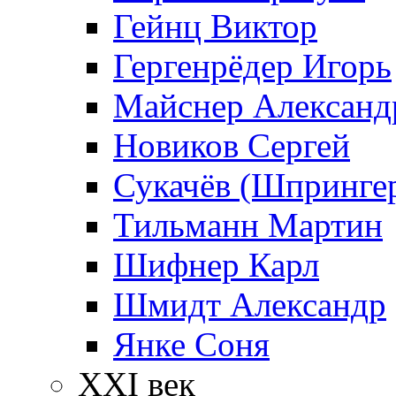
Гейнц Виктор
Гергенрёдер Игорь
Майснер Александ
Новиков Сергей
Сукачёв (Шпрингер
Тильманн Мартин
Шифнер Карл
Шмидт Александр
Янке Соня
XXI век