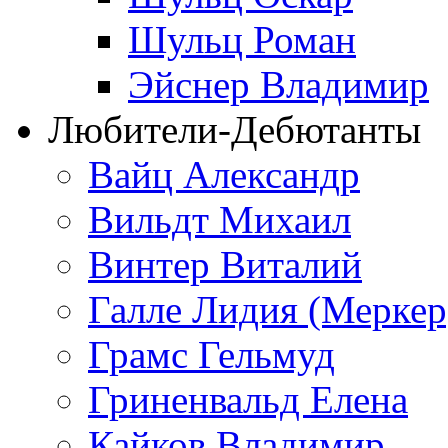
Шульц Роман
Эйснер Владимир
Любители-Дебютанты
Вайц Александр
Вильдт Михаил
Винтер Виталий
Галле Лидия (Меркер
Грамс Гельмуд
Гриненвальд Елена
Кайков Владимир