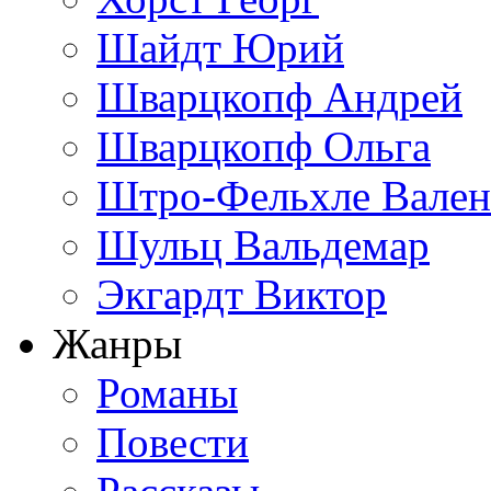
Шайдт Юрий
Шварцкопф Андрей
Шварцкопф Ольга
Штро-Фельхле Вален
Шульц Вальдемар
Экгардт Виктор
Жанры
Романы
Повести